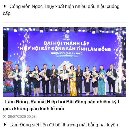
Lâm Đồng tháo gỡ vướng mắc mặt bằng, tăng tốc dự án
chung cư Sông Cà Ty