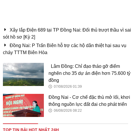
có dấu hiệu bất thường
Mặt tiền chỉ còn vài mét, nhiều ngôi nhà đổi dạng
sau mở đường Vành đai 2,5