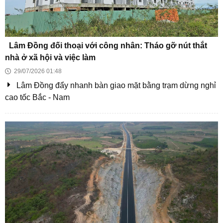
TPHCM công khai giá bán tại 2 dự án nhà ở xã hội Lý
Thường Kiệt và Lê Văn Chí
Becamex khởi công 4 dự án nhà ở xã hội và bài toán
cân đối dòng tiền