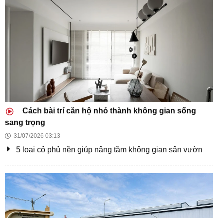
TPHCM tháo gỡ vướng mắc cho 241 dự án nhà ở
TPHCM khởi công 8 dự án trọng điểm tổng vốn hơn
253.000 tỷ đồng