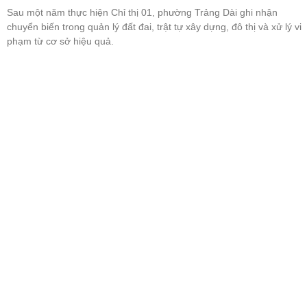
Tỉnh Lâm Đồng yêu cầu rà soát hạ tầng quy hoạch
chung xã Đức Trọng đến 2050
Đồng Nai: Phát hiện hàng trăm hồ sơ mua nhà ở xã hội