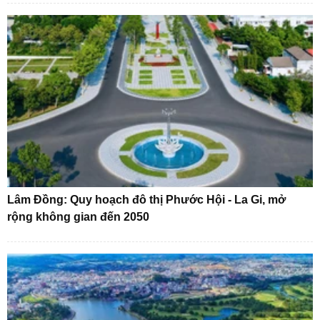
Xem thêm
Giấy phép hoạt động báo chí số 29/GP-CBC Bộ TTTT cấp ngày 24/12/2020
Tổng biên tập:
Nhà báo Nguyễn Thị Mai Hương
Tòa soạn:
Số 70 Trần Hưng Đạo, phường Cửa Nam, Hà Nội.
VPĐD tại TP.HCM:
590/24 Phan Văn Trị, phường Hạnh Thông, Thành phố Hồ
Chí Minh.
Điện thoại:
024 6 254 3519
Hotline:
096 523 7756 (Toà soạn Hà Nội) / 091 122 1222 (VPĐD TPHCM)
Email:
tkts@kienthuc.net.vn
Chuyên trang của Báo
Liên hệ quảng cáo
Email:
quangcao.kienthuc@gmail.com