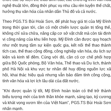
nghệ thuật lớn, đồng thời phục vụ nhu cầu rèn luyện thể chất,
hưởng thụ văn hóa của nhân dân Thủ đô và cả nước.
Theo PGS.TS Bùi Hoài Sơn, để phát huy giá trị của Mỹ Đình
trong thời gian tới, cần có một chiến lược quản trị tổng thể,
không chỉ sửa chữa, nâng cấp cơ sở vật chất mà còn tái định
vị công năng của khu liên hợp. Mỹ Đình cần được quy hoạch
như một trung tâm sự kiện quốc gia, kết nối thể thao thành
tích cao, thể thao cộng đồng, công nghiệp văn hóa, du lịch sự
kiện và kinh tế đêm. Cùng với đó, cần có cơ chế phối hợp
giữa Bộ Quốc phòng, Bộ Văn hóa, Thể thao và Du lịch, thành
phố Hà Nội và khu vực tư nhân để huy động nguồn lực xã
hội, khai thác hiệu quả nhưng vẫn bảo đảm tính công cộng,
tính văn hóa và lợi ích lâu dài của đất nước.
"Khi được quản lý tốt, Mỹ Đình hoàn toàn có thể trở thành
biểu tượng mới của tinh thần khỏe mạnh, sáng tạo, kỷ cương
và khát vọng vươn lên của Việt Nam", PGS.TS Bùi Hoài Sơn
nhấn mạnh.