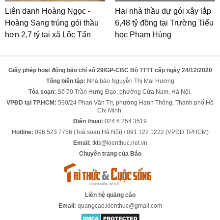
Liên danh Hoàng Ngọc -
Hai nhà thầu dự gói xây lắp
Hoàng Sang trúng gói thầu
6,48 tỷ đồng tại Trường Tiểu
hơn 2,7 tỷ tại xã Lộc Tấn
học Phạm Hùng
Giấy phép hoạt động báo chí số 29/GP-CBC Bộ TTTT cấp ngày 24/12/2020
Tổng biên tập:
Nhà báo Nguyễn Thị Mai Hương
Tòa soạn:
Số 70 Trần Hưng Đạo, phường Cửa Nam, Hà Nội.
VPĐD tại TP.HCM:
590/24 Phan Văn Trị, phường Hạnh Thông, Thành phố Hồ
Chí Minh.
Điện thoại:
024 6 254 3519
Hotline:
096 523 7756 (Toà soạn Hà Nội) / 091 122 1222 (VPĐD TPHCM)
Email:
tkts@kienthuc.net.vn
Chuyên trang của Báo
Liên hệ quảng cáo
Email:
quangcao.kienthuc@gmail.com