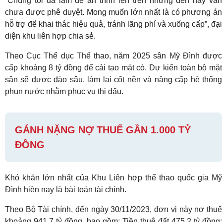
“Chúng tôi đã làm đề án trình lên trên nhưng đến nay vẫn
chưa được phê duyệt. Mong muốn lớn nhất là có phương án
hỗ trợ để khai thác hiệu quả, tránh lãng phí và xuống cấp”, đại
diện khu liên hợp chia sẻ.
Theo Cục Thể dục Thể thao, năm 2025 sân Mỹ Đình được
cấp khoảng 8 tỷ đồng để cải tạo mặt cỏ. Dự kiến toàn bộ mặt
sân sẽ được đào sâu, làm lại cốt nền và nâng cấp hệ thống
phun nước nhằm phục vụ thi đấu.
GÁNH NẶNG NỢ THUẾ GẦN 1.000 TỶ
ĐỒNG
Khó khăn lớn nhất của Khu Liên hợp thể thao quốc gia Mỹ
Đình hiện nay là bài toán tài chính.
Theo Bộ Tài chính, đến ngày 30/11/2023, đơn vị này nợ thuế
khoảng 941,7 tỷ đồng, bao gồm: Tiền thuê đất 475,2 tỷ đồng;