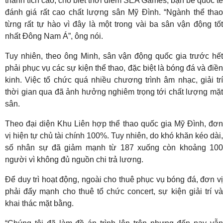
thành tích cao, cho biết thời điểm SEA Games, bạn bè quốc tế
đánh giá rất cao chất lượng sân Mỹ Đình. “Ngành thể thao
từng rất tự hào vì đây là một trong vài ba sân vận động tốt
nhất Đông Nam Á”, ông nói.
Tuy nhiên, theo ông Minh, sân vận động quốc gia trước hết
phải phục vụ các sự kiện thể thao, đặc biệt là bóng đá và điền
kinh. Việc tổ chức quá nhiều chương trình âm nhạc, giải trí
thời gian qua đã ảnh hưởng nghiêm trọng tới chất lượng mặt
sân.
Theo đại diện Khu Liên hợp thể thao quốc gia Mỹ Đình, đơn
vị hiện tự chủ tài chính 100%. Tuy nhiên, do khó khăn kéo dài,
số nhân sự đã giảm mạnh từ 187 xuống còn khoảng 100
người vì không đủ nguồn chi trả lương.
Để duy trì hoạt động, ngoài cho thuê phục vụ bóng đá, đơn vị
phải đẩy mạnh cho thuê tổ chức concert, sự kiện giải trí và
khai thác mặt bằng.