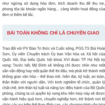
như ngừng sử dụng hóa đơn, trích doanh thu để thu nợ,
phong tỏa tài khoản ngân hàng… càng khiến hoạt động của
đơn vị thêm bế tắc.
BÀI TOÁN KHÔNG CHỈ LÀ CHUYỂN GIAO
Trao đổi với PV Báo Tri thức và Cuộc sống, PGS.TS Bùi Hoài
Sơn, Ủy viên Chuyên trách Ủy ban Văn hóa và Xã hội của
Quốc hội, Đại biểu Quốc hội khoá XVI đoàn TP Hà Nội kỳ
vọng: Trước hết, Mỹ Đình sẽ không chỉ được nhìn như một
sân vận động hay một quần thể thi đấu, mà phải trở thành một
không gian văn hóa – thể thao mở, hiện đại, kỷ luật, an toàn,
thân thiện với người dân. Với kinh nghiệm tổ chức, quản lý
chặt chẽ, tinh thần kỷ luật và năng lực điều hành của Bộ Quốc
phòng, chúng ta có quyền kỳ vọng khu liên hợp này sẽ được
vận hành hiệu quả hơn, chuyên nghiệp hơn, trở thành nơi tổ
chức các sự kiện thể thao đỉnh cao, các chương trình văn hóa