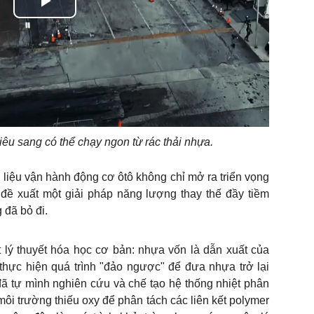
Play
Video
êu sang có thể chạy ngon từ rác thải nhựa.
 liệu vận hành động cơ ôtô không chỉ mở ra triển vọng
 đề xuất một giải pháp năng lượng thay thế đầy tiềm
 đã bỏ đi.
lý thuyết hóa học cơ bản: nhựa vốn là dẫn xuất của
 thực hiện quá trình "đảo ngược" để đưa nhựa trở lại
 đã tự mình nghiên cứu và chế tạo hệ thống nhiệt phân
môi trường thiếu oxy để phân tách các liên kết polymer