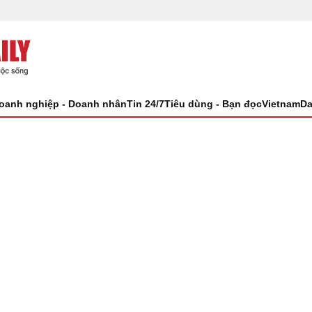
oanh nghiệp - Doanh nhân
Tin 24/7
Tiêu dùng - Bạn đọc
VietnamDa