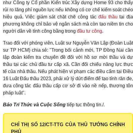
như Công ty Cổ phần Kiến trúc Xây dựng Home 93 cho thấy
rủi ro lãng phí nguồn lực nếu không có cơ chế kiểm soát chéo
hiệu quả. Việc giám sát chặt chẽ công tác
đấu thầu
tại đị
phương không chỉ bảo vệ ngân sách mà còn tạo niềm tin cho
người dân về tính công bằng trong
đầu tư công
.
Trao đổi với phóng viên, Luật sư Nguyễn Văn Lập (Đoàn Luật
sư TP HCM) chia sẻ: "Trong bối cảnh mới, TP Đồng Nai cần
lập đoàn kiểm tra chuyên đề đối với hồ sơ mời thầu và dự
thầu tại các chủ đầu tư cấp xã. Cần đối chiếu năng lực thực
tế của nhà thầu. Nếu phát hiện vi phạm các điều cấm tại Điều
16 Luật Đấu thầu 2023, phải xử lý dứt điểm để tạo tính răn đe,
đưa công tác đấu thầu cấp cơ sở đi vào nề nếp, thượng tôn
pháp luật".
Báo Tri Thức và Cuộc Sống
tiếp tục thông tin./.
CHỈ THỊ SỐ 12/CT-TTG CỦA THỦ TƯỚNG CHÍNH
PHỦ