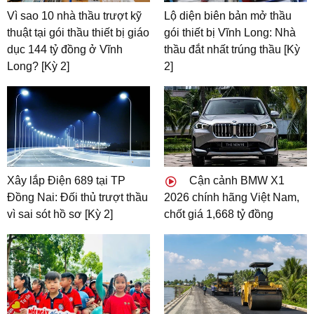
Vì sao 10 nhà thầu trượt kỹ
Lộ diện biên bản mở thầu
thuật tại gói thầu thiết bị giáo
gói thiết bị Vĩnh Long: Nhà
dục 144 tỷ đồng ở Vĩnh
thầu đắt nhất trúng thầu [Kỳ
Long? [Kỳ 2]
2]
Xây lắp Điện 689 tại TP
Cận cảnh BMW X1
Đồng Nai: Đối thủ trượt thầu
2026 chính hãng Việt Nam,
vì sai sót hồ sơ [Kỳ 2]
chốt giá 1,668 tỷ đồng