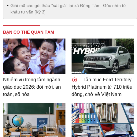
Giải mã các gói thầu "sát giá" tại xã Đồng Tâm: Góc nhìn từ
khâu tư vấn [Kỳ 3]
BẠN CÓ THỂ QUAN TÂM
Nhiệm vụ trọng tâm ngành
Tận mục Ford Territory
giáo dục 2026: đổi mới, an
Hybrid Platinum từ 710 triệu
toàn, số hóa
đồng, chờ về Việt Nam