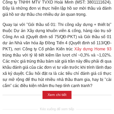
Công ty TNHH MTV TVXD Hoài Minh (MST: 3801111624).
Đây là những đơn vị thực hiện lập hồ sơ mời thầu và đánh
giá hồ sơ dự thầu cho nhiều dự án quan trọng.
Quay lại với "Gói thầu số 01: Thi công xây dựng + thiết bị"
thuộc Dự án Xây dựng khuôn viên & cổng, hàng rào trụ sở
Công An xã (Quyết định số 75/QĐ-PKT) và Gói thầu số 01
dự án Nhà văn hóa ấp Đồng Tiến 4 (Quyết định số 113/QĐ-
PKT), nơi Công ty Cổ phần Kiến trúc
Xây dựng Home 93
trúng thầu với tỷ lệ tiết kiệm lần lượt chỉ ~0,3% và ~1,02%.
Các mức giá trúng thầu bám sát giá trần này đều phải đi qua
khâu đánh giá của các đơn vị tư vấn trước khi trình lãnh đạo
xã ký duyệt. Câu hỏi đặt ra là các tiêu chí đánh giá có thực
sự mở rộng để thu hút nhiều nhà thầu tham gia, hay bị "cài
cắm" các điều kiện nhằm thu hẹp tính cạnh tranh?
Xem chi tiết