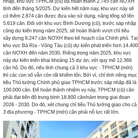
nhập, khu vực TPHCM (cũ) đã hoàn thành 2.745 căn NƠXH
tính đến tháng 5/2025. Dự kiến hết năm nay, khu vực này sẽ
có thêm 2.874 căn được đưa vào sử dụng, nâng tổng số lên
5.619 căn. Đối với khu vực Bình Dương (cũ), trước sáp nhập
cũng dự kiến trong năm 2025, sẽ hoàn thành vượt chỉ tiêu
xây dựng 8.247 căn NƠXH theo kế hoạch của Chính phủ. Tại
khu vực Bà Rịa - Vũng Tàu (cũ) dự kiến phát triển hơn 14.400
căn NƠXH đến năm 2030. Riêng trong năm 2025, khu vực
này dự kiến triển khai khoảng 15 dự án, với quy mô 12.366
căn hộ. Do đó, nếu tính chung cả 3 khu vực - TPHCM (mới)
thì các con số vẫn còn rất khiêm tốn. Bởi vì, chỉ tính riêng mục
tiêu Thủ tướng Chính phủ giao TPHCM trước sáp nhập đã là
100.000 căn. Để hoàn thành nhiệm vụ này, TPHCM (cũ) cần
phải đạt tiến độ trung bình 18.800 căn/năm trong giai đoạn
2026 - 2030. Do đó, xét chung chỉ tiêu Thủ tướng giao cho cả
3 địa phương - TPHCM (mới) cần phải nỗ lực rất lớn.