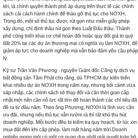
tới, là chính quyền thành phố áp dụng trên thực tế các chính
sách cải cách hành chính để tháo gỡ thủ tục cho NƠXH.
Trong đó, một số thủ tục được rút gọn như miễn giấy phép
xây dựng, chỉ định thầu rút gọn theo Luật Đấu thầu. Thành
phố cũng triển khai cơ chế hoán đổi hoặc quy đổi giá trị quỹ
đất 20% tại các dự án thương mại có nghĩa vụ làm NƠXH, để
giảm áp lực cho doanh nghiệp mà vẫn bảo đảm yêu cầu pháp
lý.
Kỹ sư Trần Văn Phương - nguyên Giám đốc Công ty dịch vụ
bất động sản Tâm Phát cho rằng, dù TPHCM dự kiến triển
khai nhiều dự án NƠXH trong năm nay, nhưng bối cảnh vừa
sáp nhập, các chính sách sẽ thay đổi và cần thời gian cập
nhật mới nên cần nỗ lực rất lớn để hoàn thành các chỉ tiêu đã
đề ra từ đầu năm. Theo ông Phương, NƠXH là lĩnh vực cần
ưu đãi, nhưng nếu thủ tục vẫn rườm rà thì rất khó thu hút
doanh nghiệp. Mỗi bước đều bị kiểm tra quy hoạch, từ lúc xin
mua đất đến khi cấp phép, làm mất hàng năm trời.Doanh
nghiệp mong mỏi có một cơ quan duy nhất giải quyết toàn bộ