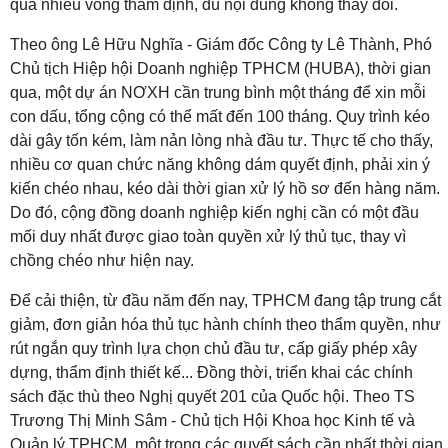
qua nhiều vòng thẩm định, dù nội dung không thay đổi.
Theo ông Lê Hữu Nghĩa - Giám đốc Công ty Lê Thành, Phó
Chủ tịch Hiệp hội Doanh nghiệp TPHCM (HUBA), thời gian
qua, một dự án NƠXH cần trung bình một tháng để xin mỗi
con dấu, tổng cộng có thể mất đến 100 tháng. Quy trình kéo
dài gây tốn kém, làm nản lòng nhà đầu tư. Thực tế cho thấy,
nhiều cơ quan chức năng không dám quyết định, phải xin ý
kiến chéo nhau, kéo dài thời gian xử lý hồ sơ đến hàng năm.
Do đó, cộng đồng doanh nghiệp kiến nghị cần có một đầu
mối duy nhất được giao toàn quyền xử lý thủ tục, thay vì
chồng chéo như hiện nay.
Để cải thiện, từ đầu năm đến nay, TPHCM đang tập trung cắt
giảm, đơn giản hóa thủ tục hành chính theo thẩm quyền, như
rút ngắn quy trình lựa chọn chủ đầu tư, cấp giấy phép xây
dựng, thẩm định thiết kế... Đồng thời, triển khai các chính
sách đặc thù theo Nghị quyết 201 của Quốc hội. Theo TS
Trương Thị Minh Sâm - Chủ tịch Hội Khoa học Kinh tế và
Quản lý TPHCM, một trong các quyết sách cần nhất thời gian