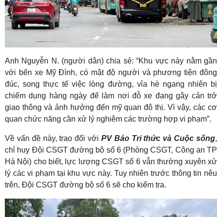
Anh Nguyễn N. (người dân) chia sẻ: “Khu vực này nằm gần
với bến xe Mỹ Đình, có mật độ người và phương tiện đông
đúc, song thực tế việc lòng đường, vỉa hè ngang nhiên bị
chiếm dụng hàng ngày để làm nơi đỗ xe đang gây cản trở
giao thông và ảnh hưởng đến mỹ quan đô thị. Vì vậy, các cơ
quan chức năng cần xử lý nghiêm các trường hợp vi phạm”.
Về vấn đề này, trao đổi với
PV Báo Tri thức và Cuộc sống
chỉ huy Đội CSGT đường bộ số 6 (Phòng CSGT, Công an TP
Hà Nội) cho biết, lực lượng CSGT số 6 vẫn thường xuyên xử
lý các vi phạm tại khu vực này. Tuy nhiên trước thông tin nêu
trên, Đội CSGT đường bộ số 6 sẽ cho kiểm tra.