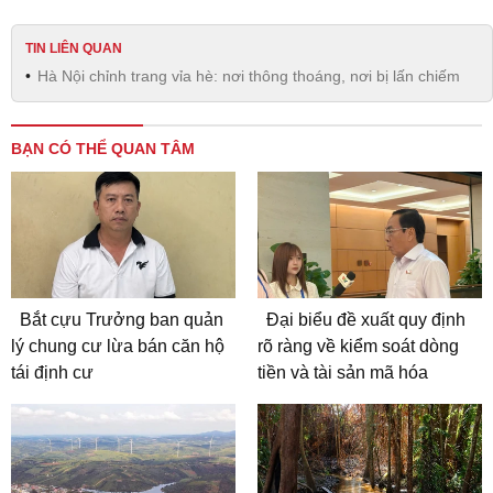
TIN LIÊN QUAN
Hà Nội chỉnh trang vỉa hè: nơi thông thoáng, nơi bị lấn chiếm
BẠN CÓ THỂ QUAN TÂM
Bắt cựu Trưởng ban quản
Đại biểu đề xuất quy định
lý chung cư lừa bán căn hộ
rõ ràng về kiểm soát dòng
tái định cư
tiền và tài sản mã hóa