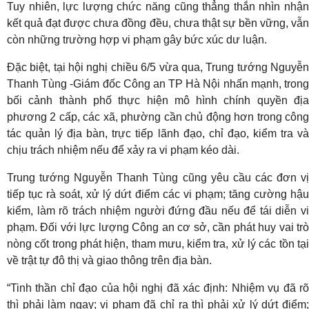
Tuy nhiên, lực lượng chức năng cũng thẳng thắn nhìn nhận
kết quả đạt được chưa đồng đều, chưa thật sự bền vững, vẫn
còn những trường hợp vi phạm gây bức xúc dư luận.
Đặc biệt, tại hội nghị chiều 6/5 vừa qua, Trung tướng Nguyễn
Thanh Tùng -Giám đốc Công an TP Hà Nội nhấn mạnh, trong
bối cảnh thành phố thực hiện mô hình chính quyền địa
phương 2 cấp, các xã, phường cần chủ động hơn trong công
tác quản lý địa bàn, trực tiếp lãnh đạo, chỉ đạo, kiểm tra và
chịu trách nhiệm nếu để xảy ra vi phạm kéo dài.
Trung tướng Nguyễn Thanh Tùng cũng yêu cầu các đơn vị
tiếp tục rà soát, xử lý dứt điểm các vi phạm; tăng cường hậu
kiểm, làm rõ trách nhiệm người đứng đầu nếu để tái diễn vi
phạm. Đối với lực lượng Công an cơ sở, cần phát huy vai trò
nòng cốt trong phát hiện, tham mưu, kiểm tra, xử lý các tồn tại
về trật tự đô thị và giao thông trên địa bàn.
“Tinh thần chỉ đạo của hội nghị đã xác định: Nhiệm vụ đã rõ
thì phải làm ngay; vi phạm đã chỉ ra thì phải xử lý dứt điểm;