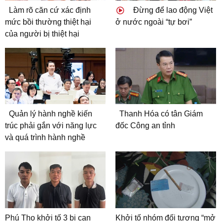
Làm rõ căn cứ xác định
Đừng để lao động Việt
mức bồi thường thiệt hại
ở nước ngoài “tự bơi”
của người bị thiệt hại
Quản lý hành nghề kiến
Thanh Hóa có tân Giám
trúc phải gắn với năng lực
đốc Công an tỉnh
và quá trình hành nghề
Phú Thọ khởi tố 3 bị can
Khởi tố nhóm đối tượng “mở