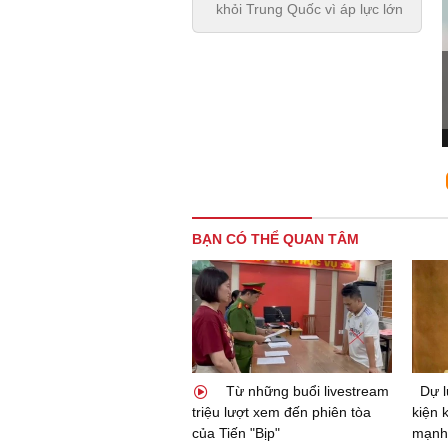
khỏi Trung Quốc vì áp lực lớn
BẠN CÓ THỂ QUAN TÂM
Từ những buổi livestream
Dự l
triệu lượt xem đến phiên tòa
kiện 
của Tiến "Bịp"
mạnh