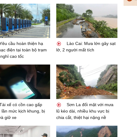
Yêu cầu hoàn thiện hạ
Lào Cai: Mưa lớn gây sạt
sạc điện tại toàn bộ trạm
lở, 2 người mất tích
nghỉ cao tốc
ài xế có cồn cao gấp
Sơn La đối mặt với mưa
 lần mức kịch khung, bị
lũ kéo dài, nhiều khu vực bị
và giữ xe
chia cắt, thiệt hại nặng nề