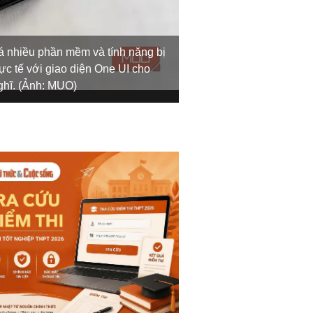
Một trong những tính 
á nhiều phần mềm và tính năng bị
từ One UI 7 và tiếp tụ
hực tế với giao diện One UI cho
cảnh như điều khiển nh
ghĩ. (Ảnh: MUO)
khóa.