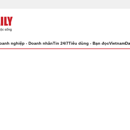
oanh nghiệp - Doanh nhân
Tin 24/7
Tiêu dùng - Bạn đọc
VietnamDa