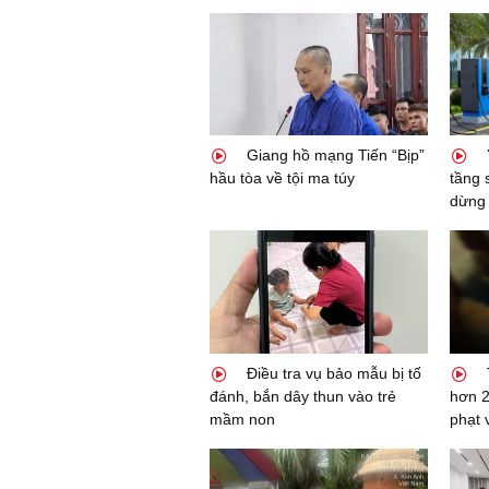
Giang hồ mạng Tiến “Bịp”
hầu tòa về tội ma túy
tầng 
dừng 
Điều tra vụ bảo mẫu bị tố
T
đánh, bắn dây thun vào trẻ
hơn 2
mầm non
phạt 