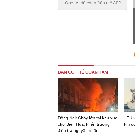
OpenAI để chặn “tận thế AI”?
BẠN CÓ THỂ QUAN TÂM
Đồng Nai: Cháy lớn tại khu vực
EU l
chợ Biên Hòa, khẩn trương
khí đ
điều tra nguyên nhân