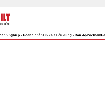
oanh nghiệp - Doanh nhân
Tin 24/7
Tiêu dùng - Bạn đọc
VietnamDa