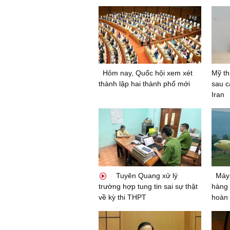
Hôm nay, Quốc hội xem xét
Mỹ th
thành lập hai thành phố mới
sau c
Iran
Tuyên Quang xử lý
Máy
trường hợp tung tin sai sự thật
hàng 
về kỳ thi THPT
hoàn 