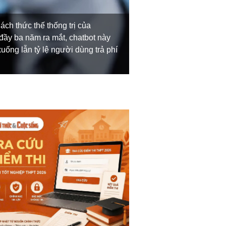
ch thức thế thống trị của
Theo dữ liệu từ AppMag
đầy ba năm ra mắt, chatbot này
tháng 4/2026, thấp hơn
uống lẫn tỷ lệ người dùng trả phí
sát của Recon Analyti
tăng trưởng suốt một