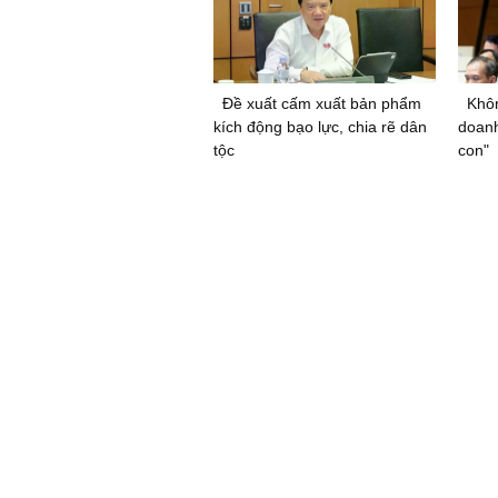
Đề xuất cấm xuất bản phẩm
Khôn
kích động bạo lực, chia rẽ dân
doanh
tộc
con"