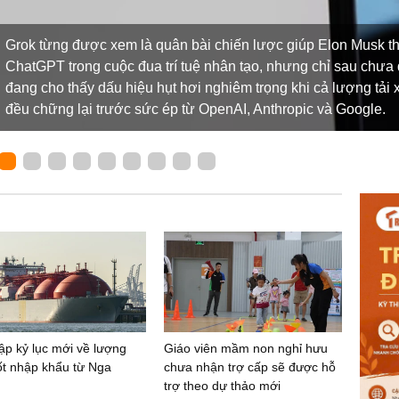
Grok từng được xem là quân bài chiến lược giúp Elon Musk thá
ChatGPT trong cuộc đua trí tuệ nhân tạo, nhưng chỉ sau chưa 
đang cho thấy dấu hiệu hụt hơi nghiêm trọng khi cả lượng tải x
đều chững lại trước sức ép từ OpenAI, Anthropic và Google.
ập kỷ lục mới về lượng
Giáo viên mầm non nghỉ hưu
ốt nhập khẩu từ Nga
chưa nhận trợ cấp sẽ được hỗ
trợ theo dự thảo mới