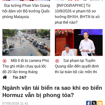
Đại tướng Phan Văn Giang
[INFOGRAPHIC] Từ
hội đàm với Bộ trưởng Quốc
10/9/2026 vi phạm hồ sơ
phòng Malaysia
hưởng BHXH, BHTN bị xử
phạt thế nào?
Một ô tô bị camera Phú
Sai phạm tại Tuyên
Thọ ghi nhận chạy quá tốc
Quang dẫn đến quyết định
độ 20 lần trong tháng
thi lại toàn bộ các môn thi
Tin 24/7
Ngành vận tải biển ra sao khi eo biển
Hormuz vẫn bị phong tỏa?
07/05/2026 11:41