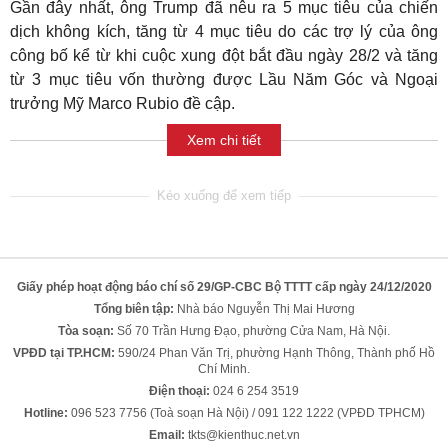
Gần đây nhất, ông Trump đã nêu ra 5 mục tiêu của chiến
dịch không kích, tăng từ 4 mục tiêu do các trợ lý của ông
công bố kể từ khi cuộc xung đột bắt đầu ngày 28/2 và tăng
từ 3 mục tiêu vốn thường được Lầu Năm Góc và Ngoại
trưởng Mỹ Marco Rubio đề cập.
Xem chi tiết
Giấy phép hoạt động báo chí số 29/GP-CBC Bộ TTTT cấp ngày 24/12/2020
Tổng biên tập:
Nhà báo Nguyễn Thị Mai Hương
Tòa soạn:
Số 70 Trần Hưng Đạo, phường Cửa Nam, Hà Nội.
VPĐD tại TP.HCM:
590/24 Phan Văn Trị, phường Hạnh Thông, Thành phố Hồ
Chí Minh.
Điện thoại:
024 6 254 3519
Hotline:
096 523 7756 (Toà soạn Hà Nội) / 091 122 1222 (VPĐD TPHCM)
Email:
tkts@kienthuc.net.vn