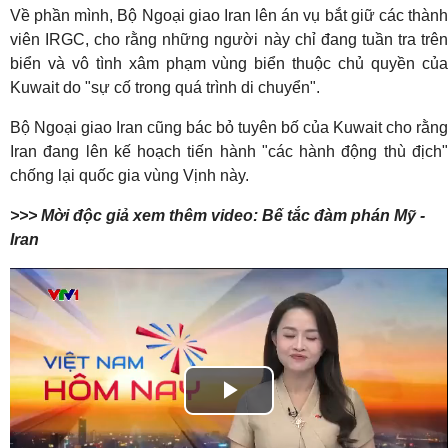
Về phần mình, Bộ Ngoại giao Iran lên án vụ bắt giữ các thành
viên IRGC, cho rằng những người này chỉ đang tuần tra trên
biển và vô tình xâm phạm vùng biển thuộc chủ quyền của
Kuwait do "sự cố trong quá trình di chuyển".
Bộ Ngoại giao Iran cũng bác bỏ tuyên bố của Kuwait cho rằng
Iran đang lên kế hoạch tiến hành "các hành động thù địch"
chống lại quốc gia vùng Vịnh này.
>>> Mời độc giả xem thêm video: Bế tắc đàm phán Mỹ -
Iran
Play