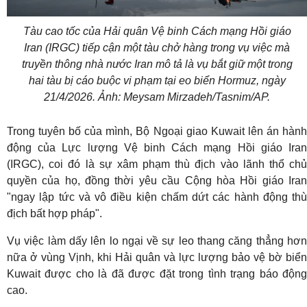
Tàu cao tốc của Hải quân Vệ binh Cách mạng Hồi giáo
Iran (IRGC) tiếp cận một tàu chở hàng trong vụ việc mà
truyền thông nhà nước Iran mô tả là vụ bắt giữ một trong
hai tàu bị cáo buộc vi phạm tại eo biển Hormuz, ngày
21/4/2026. Ảnh: Meysam Mirzadeh/Tasnim/AP.
Trong tuyên bố của mình, Bộ Ngoại giao Kuwait lên án hành
động của Lực lượng Vệ binh Cách mạng Hồi giáo Iran
(IRGC), coi đó là sự xâm phạm thù địch vào lãnh thổ chủ
quyền của họ, đồng thời yêu cầu Cộng hòa Hồi giáo Iran
"ngay lập tức và vô điều kiện chấm dứt các hành động thù
địch bất hợp pháp".
Vụ việc làm dấy lên lo ngại về sự leo thang căng thẳng hơn
nữa ở vùng Vịnh, khi Hải quân và lực lượng bảo vệ bờ biển
Kuwait được cho là đã được đặt trong tình trạng báo động
cao.