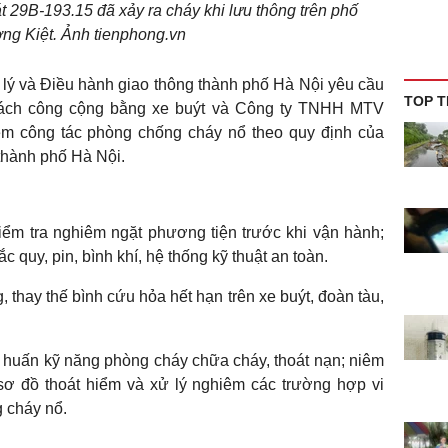
t 29B-193.15 đã xảy ra cháy khi lưu thông trên phố
ng Kiệt. Ảnh tienphong.vn
 lý và Điều hành giao thông thành phố Hà Nội yêu cầu
TOP T
hách công cộng bằng xe buýt và Công ty TNHH MTV
êm công tác phòng chống cháy nổ theo quy định của
hành phố Hà Nội.
kiểm tra nghiêm ngặt phương tiện trước khi vận hành;
c quy, pin, bình khí, hệ thống kỹ thuật an toàn.
thay thế bình cứu hỏa hết hạn trên xe buýt, đoàn tàu,
 huấn kỹ năng phòng cháy chữa cháy, thoát nạn; niêm
 sơ đồ thoát hiểm và xử lý nghiêm các trường hợp vi
 cháy nổ.