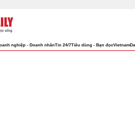
oanh nghiệp - Doanh nhân
Tin 24/7
Tiêu dùng - Bạn đọc
VietnamDa