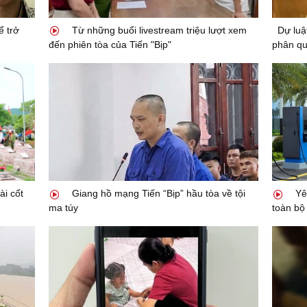
ể trở
Từ những buổi livestream triệu lượt xem
Dự luậ
đến phiên tòa của Tiến "Bịp"
phân q
ài cốt
Giang hồ mạng Tiến “Bịp” hầu tòa về tội
Yêu
ma túy
toàn bộ