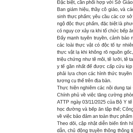
Đặc biệt, cần phối hợp với Sở Giáo
Ban giám hiệu, thầy cô giáo, và cá
sinh thực phẩm; yêu cầu các cơ s
ngộ độc thực phẩm, đặc biệt là phư
có nguy cơ xảy ra khi tổ chức bếp ă
Đẩy mạnh tuyên truyền, cảnh báo 
các loài thực vật có độc tố tự nhi
thực vật lạ khi không rõ nguồn gốc,
triệu chứng như tê môi, tê lưỡi, tê
y tế gần nhất để được cấp cứu kịp 
phải lựa chọn các hình thức truyền
tượng cụ thể trên địa bàn.
Thực hiện nghiêm các nội dung tại
Chính phủ về việc tăng cường phò
ATTP ngày 03/11/2025 của Bộ Y tế
học đường và bếp ăn tập thể; Côn
về việc bảo đảm an toàn thực phẩm
Theo dõi, cập nhật diễn biến tình 
dẫn, chủ động truyền thông thông t