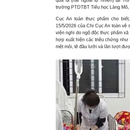
quả lạ (hái ngoài tự nhiên) tại 
trường PTDTBT Tiểu học Làng Mô, b
Cục An toàn thực phẩm cho biế
15/5/2026 của Chi Cục An toàn vệ 
viện nghi do ngộ độc thực phẩm xã 
hợp xuất hiện các triệu chứng như
mệt mỏi, tê đầu lưỡi và lần lượt đư