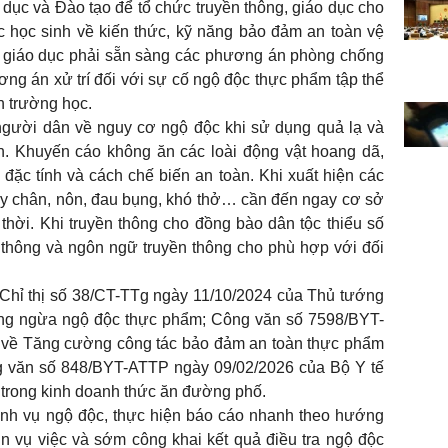
 dục và Đào tạo để tổ chức truyền thông, giáo dục cho
c học sinh về kiến thức, kỹ năng bảo đảm an toàn vệ
ở giáo dục phải sẵn sàng các phương án phòng chống
ơng án xử trí đối với sự cố ngộ độc thực phẩm tập thể
n trường học.
người dân về nguy cơ ngộ độc khi sử dụng quả lạ và
ên. Khuyến cáo không ăn các loài động vật hoang dã,
 đặc tính và cách chế biến an toàn. Khi xuất hiện các
 tay chân, nôn, đau bụng, khó thở… cần đến ngay cơ sở
thời. Khi truyền thông cho đồng bào dân tộc thiểu số
 thông và ngôn ngữ truyền thông cho phù hợp với đối
 Chỉ thị số 38/CT-TTg ngày 11/10/2024 của Thủ tướng
ng ngừa ngộ độc thực phẩm; Công văn số 7598/BYT-
 về Tăng cường công tác bảo đảm an toàn thực phẩm
g văn số 848/BYT-ATTP ngày 09/02/2026 của Bộ Y tế
 trong kinh doanh thức ăn đường phố.
hình vụ ngộ độc, thực hiện báo cáo nhanh theo hướng
in vụ việc và sớm công khai kết quả điều tra ngộ độc