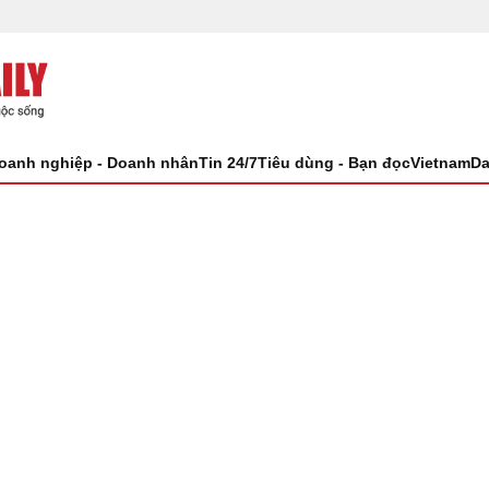
oanh nghiệp - Doanh nhân
Tin 24/7
Tiêu dùng - Bạn đọc
VietnamDa