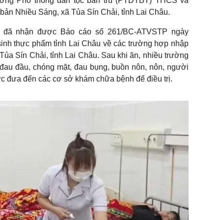
Trường Phổ thông dân tộc bán trú (PTDTBT) THCS và
ản Nhiều Sáng, xã Tủa Sín Chải, tỉnh Lai Châu.
t, đã nhận được Báo cáo số 261/BC-ATVSTP ngày
sinh thực phẩm tỉnh Lai Châu về các trường hợp nhập
Tủa Sín Chải, tỉnh Lai Châu. Sau khi ăn, nhiều trường
 đau đầu, chóng mặt, đau bụng, buồn nôn, nôn, người
ợc đưa đến các cơ sở khám chữa bệnh để điều trị.