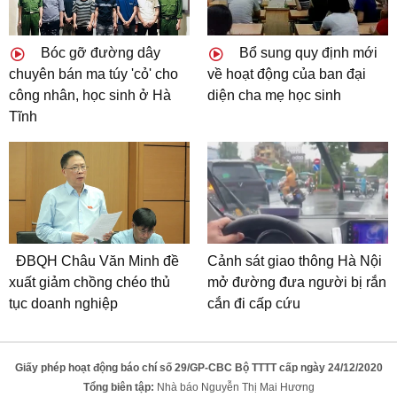
Bóc gỡ đường dây
Bổ sung quy định mới
chuyên bán ma túy 'cỏ' cho
về hoạt động của ban đại
công nhân, học sinh ở Hà
diện cha mẹ học sinh
Tĩnh
ĐBQH Châu Văn Minh đề
Cảnh sát giao thông Hà Nội
xuất giảm chồng chéo thủ
mở đường đưa người bị rắn
tục doanh nghiệp
cắn đi cấp cứu
Giấy phép hoạt động báo chí số 29/GP-CBC Bộ TTTT cấp ngày 24/12/2020
Tổng biên tập:
Nhà báo Nguyễn Thị Mai Hương