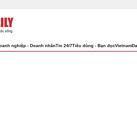
oanh nghiệp - Doanh nhân
Tin 24/7
Tiêu dùng - Bạn đọc
VietnamDa