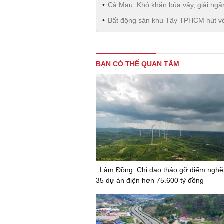
Cà Mau: Khó khăn bủa vây, giải ngâ
Bất động sản khu Tây TPHCM hút v
BẠN CÓ THỂ QUAN TÂM
Lâm Đồng: Chỉ đạo tháo gỡ điểm nghẽ
35 dự án điện hơn 75.600 tỷ đồng