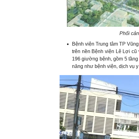
Phối cản
Bệnh viện Trung tâm TP Vũng 
trên nền Bệnh viện Lê Lợi cũ 
196 giường bệnh, gồm 5 tầng 
năng như bệnh viện, dịch vụ y 