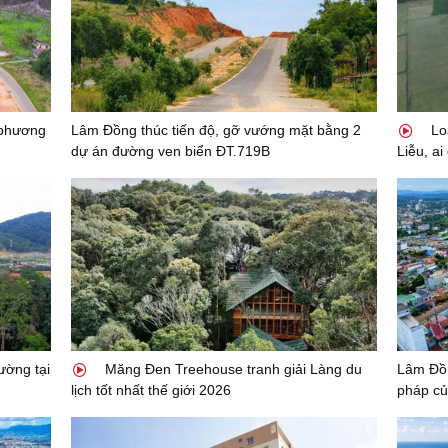
 phương
Lâm Đồng thúc tiến độ, gỡ vướng mặt bằng 2
Loa
dự án đường ven biển ĐT.719B
Liễu, ai
ường tại
Măng Đen Treehouse tranh giải Làng du
Lâm Đồn
lịch tốt nhất thế giới 2026
pháp củ