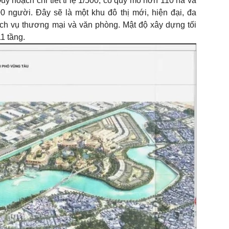
uy hoạch chi tiết tỉ lệ 1/500, có quy mô hơn 110 ha và
 người. Đây sẽ là một khu đô thị mới, hiện đại, đa
ch vụ thương mại và văn phòng. Mật độ xây dựng tối
11 tầng.