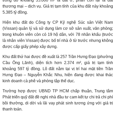
trong đó khoảng 35.000 m² là đất ở, phần còn lại là đất
thương mại – dịch vụ. Giá trị tạm tính của khu đất này khoảng
5.385 tỷ đồng.
Hiện khu đất do Công ty CP Kỹ nghệ Súc sản Việt Nam
(Vissan) quản lý và sử dụng làm cơ sở sản xuất, văn phòng;
trong khuôn viên còn có 19 hộ dân, với 78 nhân khẩu (trước
là nhân viên Vissan) được bố trí nhà ở từ trước nhưng không
được cấp giấy phép xây dựng.
Khu đất thứ hai được đề xuất là 257 Trần Hưng Đạo (phường
Cầu Ông Lãnh), diện tích hơn 2.374 m², giá trị tạm tính
khoảng 597 tỷ đồng. Lô đất nằm tại vị trí hai mặt tiền Trần
Hưng Đạo – Nguyễn Khắc Nhu, hiện đang được khai thác
kinh doanh cà phê và phòng tập thể dục.
Trường hợp được UBND TP HCM chấp thuận, Trung tâm
Phát triển quỹ đất đề nghị nhà đầu tư cam kết tự chi trả chi phí
bồi thường, di dời và lãi vay phát sinh tương ứng với giá trị
thanh toán.