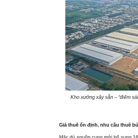
Kho xưởng xây sẵn – “điểm sá
Giá thuê ổn định, nhu cầu thuê b
Mặc dù nguồn cung mới bổ sung 161.0