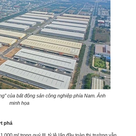
ng” của bất động sản công nghiệp phía Nam. Ảnh
minh họa
ứt phá
00 m² trong quý III, tỷ lệ lấp đầy toàn thị trường vẫn