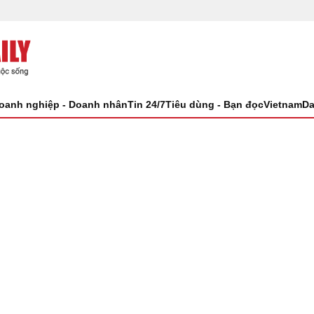
oanh nghiệp - Doanh nhân
Tin 24/7
Tiêu dùng - Bạn đọc
VietnamDa