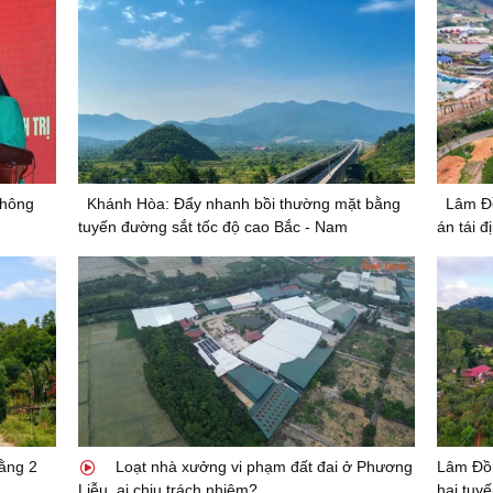
thông
Khánh Hòa: Đẩy nhanh bồi thường mặt bằng
Lâm Đ
tuyến đường sắt tốc độ cao Bắc - Nam
án tái 
ằng 2
Loạt nhà xưởng vi phạm đất đai ở Phương
Lâm Đồn
Liễu, ai chịu trách nhiệm?
hai tuy