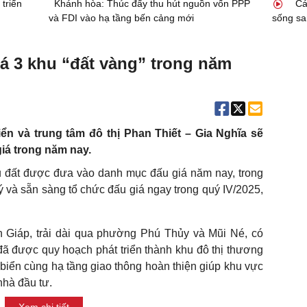
triển
Khánh hòa: Thúc đẩy thu hút nguồn vốn PPP
Các
và FDI vào hạ tầng bến cảng mới
sống sa
á 3 khu “đất vàng” trong năm
biển và trung tâm đô thị Phan Thiết – Gia Nghĩa sẽ
iá trong năm nay.
đất được đưa vào danh mục đấu giá năm nay, trong
ý và sẵn sàng tổ chức đấu giá ngay trong quý IV/2025,
Giáp, trải dài qua phường Phú Thủy và Mũi Né, có
đã được quy hoạch phát triển thành khu đô thị thương
t biển cùng hạ tầng giao thông hoàn thiện giúp khu vực
nhà đầu tư.