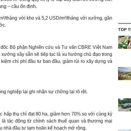
ng – cầu ổn định.
/m²/tháng với kho và 5,2 USD/m²/tháng với xưởng, gần
ớc.
TOP T
 đốc Bộ phận Nghiên cứu và Tư vấn CBRE Việt Nam
xưởng xây sẵn sẽ tiếp tục là xu hướng chủ đạo trong
t kiệm chi phí đầu tư ban đầu, giảm rủi ro xây dựng và
ng nghiệp lại ghi nhận sự chững lại rõ rệt.
c hấp thụ chỉ đạt 80 ha, giảm hơn 70% so với cùng kỳ
à tác động từ chính sách thuế quan và thương mại
ều nhà đầu tư tạm hoãn kế hoạch mở rộng.