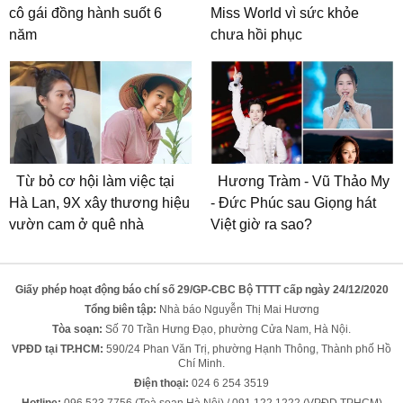
cô gái đồng hành suốt 6
Miss World vì sức khỏe
năm
chưa hồi phục
Từ bỏ cơ hội làm việc tại
Hương Tràm - Vũ Thảo My
Hà Lan, 9X xây thương hiệu
- Đức Phúc sau Giọng hát
vườn cam ở quê nhà
Việt giờ ra sao?
Giấy phép hoạt động báo chí số 29/GP-CBC Bộ TTTT cấp ngày 24/12/2020
Tổng biên tập:
Nhà báo Nguyễn Thị Mai Hương
Tòa soạn:
Số 70 Trần Hưng Đạo, phường Cửa Nam, Hà Nội.
VPĐD tại TP.HCM:
590/24 Phan Văn Trị, phường Hạnh Thông, Thành phố Hồ
Chí Minh.
Điện thoại:
024 6 254 3519
Hotline:
096 523 7756 (Toà soạn Hà Nội) / 091 122 1222 (VPĐD TPHCM)