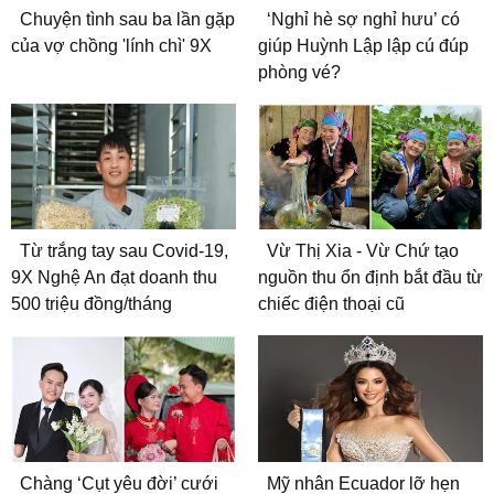
Chuyện tình sau ba lần gặp
‘Nghỉ hè sợ nghỉ hưu’ có
của vợ chồng 'lính chì' 9X
giúp Huỳnh Lập lập cú đúp
phòng vé?
Từ trắng tay sau Covid-19,
Vừ Thị Xia - Vừ Chứ tạo
9X Nghệ An đạt doanh thu
nguồn thu ổn định bắt đầu từ
500 triệu đồng/tháng
chiếc điện thoại cũ
Chàng ‘Cụt yêu đời’ cưới
Mỹ nhân Ecuador lỡ hẹn