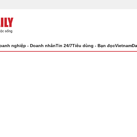
oanh nghiệp - Doanh nhân
Tin 24/7
Tiêu dùng - Bạn đọc
VietnamDa