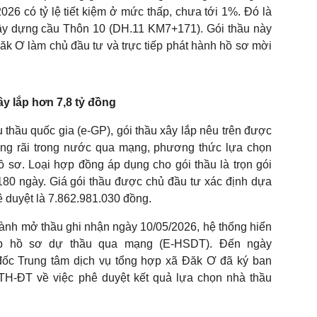
6 có tỷ lệ tiết kiệm ở mức thấp, chưa tới 1%. Đó là
Xây dựng cầu Thôn 10 (DH.11 KM7+171). Gói thầu này
ăk Ơ làm chủ đầu tư và trực tiếp phát hành hồ sơ mời
xây lắp hơn 7,8 tỷ đồng
 thầu quốc gia (e-GP), gói thầu xây lắp nêu trên được
rộng rãi trong nước qua mạng, phương thức lựa chọn
hồ sơ. Loại hợp đồng áp dụng cho gói thầu là trọn gói
 180 ngày. Giá gói thầu được chủ đầu tư xác định dựa
ê duyệt là 7.862.981.030 đồng.
ành mở thầu ghi nhận ngày 10/05/2026, hệ thống hiển
ộp hồ sơ dự thầu qua mạng (E-HSDT). Đến ngày
đốc Trung tâm dịch vụ tổng hợp xã Đăk Ơ đã ký ban
H-ĐT về việc phê duyệt kết quả lựa chọn nhà thầu