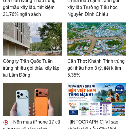
Gia Hân Đồng Tháp trúng
4 nhà thầu cạnh tranh gói
gói thầu xây lắp, tiết kiệm
xây lắp Trường Tiểu học
21,76% ngân sách
Nguyễn Đình Chiểu
Công ty Trần Quốc Tuấn
Cần Thơ: Khánh Trình trúng
trúng nhiều gói thầu xây lắp
gói thầu hơn 3 tỷ, tiết kiệm
tại Lâm Đồng
5,35%
Nên mua iPhone 17 cũ
[INFOGRAPHIC] Vì sao
giảm giá sâu hay chờ
khách châu Âu đến Việt