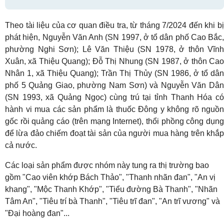
Theo tài liệu của cơ quan điều tra, từ tháng 7/2024 đến khi bị
phát hiện, Nguyễn Văn Anh (SN 1997, ở tổ dân phố Cao Bắc,
phường Nghi Sơn); Lê Văn Thiệu (SN 1978, ở thôn Vĩnh
Xuân, xã Thiệu Quang); Đỗ Thị Nhung (SN 1987, ở thôn Cao
Nhân 1, xã Thiệu Quang); Trần Thị Thủy (SN 1986, ở tổ dân
phố 5 Quảng Giao, phường Nam Sơn) và Nguyễn Văn Dân
(SN 1993, xã Quảng Ngọc) cùng trú tại tỉnh Thanh Hóa có
hành vi mua các sản phẩm là thuốc Đông y không rõ nguồn
gốc rồi quảng cáo (trên mạng Internet), thổi phồng công dụng
để lừa đảo chiếm đoạt tài sản của người mua hàng trên khắp
cả nước.
Các loại sản phẩm được nhóm này tung ra thị trường bao
gồm "Cao viên khớp Bách Thảo", "Thanh nhãn đan", "An vị
khang", "Mộc Thanh Khớp", "Tiểu đường Bà Thanh", "Nhãn
Tâm An", "Tiêu trí bà Thanh", "Tiêu trĩ đan", "An trĩ vương" và
"Đại hoàng đan"...