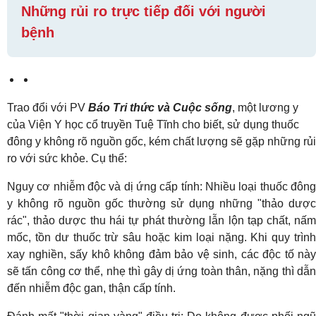
​Những rủi ro trực tiếp đối với người
bệnh
Trao đổi với PV
Báo Tri thức và Cuộc sống
, một lương y
của Viện Y học cổ truyền Tuệ Tĩnh cho biết, sử dụng thuốc
đông y không rõ nguồn gốc, kém chất lượng sẽ gặp những rủi
ro với sức khỏe. Cụ thể:
Nguy cơ nhiễm độc và dị ứng cấp tính: Nhiều loại thuốc đông
y không rõ nguồn gốc thường sử dụng những "thảo dược
rác", thảo dược thu hái tự phát thường lẫn lộn tạp chất, nấm
mốc, tồn dư thuốc trừ sâu hoặc kim loại nặng. Khi quy trình
xay nghiền, sấy khô không đảm bảo vệ sinh, các độc tố này
sẽ tấn công cơ thể, nhẹ thì gây dị ứng toàn thân, nặng thì dẫn
đến nhiễm độc gan, thận cấp tính.