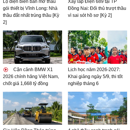
Lộ diện biên bản mở thầu
Xây lắp Điện 689 tại TP
gói thiết bị Vĩnh Long: Nhà
Đồng Nai: Đối thủ trượt thầu
thầu đắt nhất trúng thầu [Kỳ
vì sai sót hồ sơ [Kỳ 2]
2]
Cận cảnh BMW X1
Lịch học năm 2026-2027:
2026 chính hãng Việt Nam,
Khai giảng ngày 5/9, thi tốt
chốt giá 1,668 tỷ đồng
nghiệp tháng 6