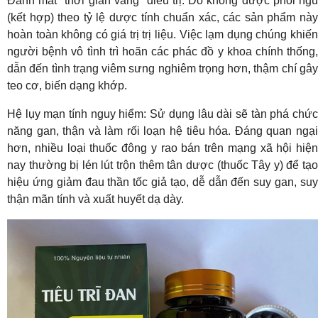
Đánh mất "thời gian vàng" điều trị: Do không được phối ngũ
(kết hợp) theo tỷ lệ dược tính chuẩn xác, các sản phẩm này
hoàn toàn không có giá trị trị liệu. Việc lạm dụng chúng khiến
người bệnh vô tình trì hoãn các phác đồ y khoa chính thống,
dẫn đến tình trạng viêm sưng nghiêm trọng hơn, thậm chí gây
teo cơ, biến dạng khớp.
Hệ lụy mạn tính nguy hiểm: Sử dụng lâu dài sẽ tàn phá chức
năng gan, thận và làm rối loạn hệ tiêu hóa. Đáng quan ngại
hơn, nhiều loại thuốc đông y rao bán trên mạng xã hội hiện
nay thường bị lén lút trộn thêm tân dược (thuốc Tây y) để tạo
hiệu ứng giảm đau thần tốc giả tạo, dễ dẫn đến suy gan, suy
thận mãn tính và xuất huyết dạ dày.