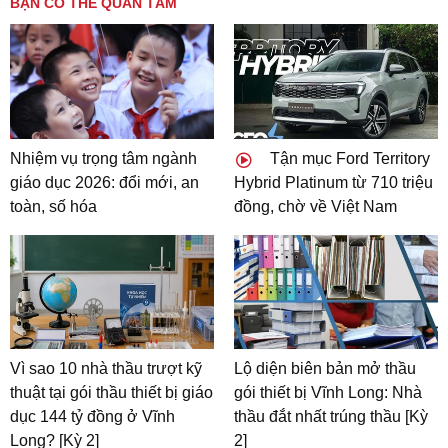
BẠN CÓ THỂ QUAN TÂM
Nhiệm vụ trọng tâm ngành
Tận mục Ford Territory
giáo dục 2026: đổi mới, an
Hybrid Platinum từ 710 triệu
toàn, số hóa
đồng, chờ về Việt Nam
Vì sao 10 nhà thầu trượt kỹ
Lộ diện biên bản mở thầu
thuật tại gói thầu thiết bị giáo
gói thiết bị Vĩnh Long: Nhà
dục 144 tỷ đồng ở Vĩnh
thầu đắt nhất trúng thầu [Kỳ
Long? [Kỳ 2]
2]