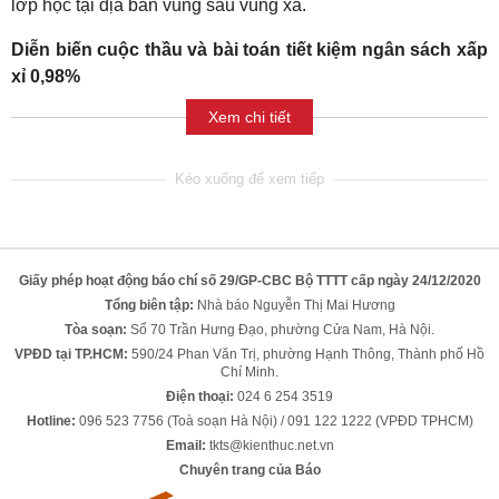
lớp học tại địa bàn vùng sâu vùng xa.
Diễn biến cuộc thầu và bài toán tiết kiệm ngân sách xấp
xỉ 0,98%
Xem chi tiết
Giấy phép hoạt động báo chí số 29/GP-CBC Bộ TTTT cấp ngày 24/12/2020
Tổng biên tập:
Nhà báo Nguyễn Thị Mai Hương
Tòa soạn:
Số 70 Trần Hưng Đạo, phường Cửa Nam, Hà Nội.
VPĐD tại TP.HCM:
590/24 Phan Văn Trị, phường Hạnh Thông, Thành phố Hồ
Chí Minh.
Điện thoại:
024 6 254 3519
Hotline:
096 523 7756 (Toà soạn Hà Nội) / 091 122 1222 (VPĐD TPHCM)
Email:
tkts@kienthuc.net.vn
Chuyên trang của Báo