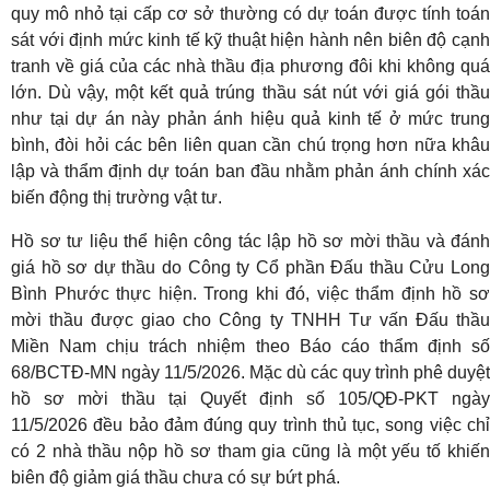
quy mô nhỏ tại cấp cơ sở thường có dự toán được tính toán
sát với định mức kinh tế kỹ thuật hiện hành nên biên độ cạnh
tranh về giá của các nhà thầu địa phương đôi khi không quá
lớn. Dù vậy, một kết quả trúng thầu sát nút với giá gói thầu
như tại dự án này phản ánh hiệu quả kinh tế ở mức trung
bình, đòi hỏi các bên liên quan cần chú trọng hơn nữa khâu
lập và thẩm định dự toán ban đầu nhằm phản ánh chính xác
biến động thị trường vật tư.
Hồ sơ tư liệu thể hiện công tác lập hồ sơ mời thầu và đánh
giá hồ sơ dự thầu do Công ty Cổ phần Đấu thầu Cửu Long
Bình Phước thực hiện. Trong khi đó, việc thẩm định hồ sơ
mời thầu được giao cho Công ty TNHH Tư vấn Đấu thầu
Miền Nam chịu trách nhiệm theo Báo cáo thẩm định số
68/BCTĐ-MN ngày 11/5/2026. Mặc dù các quy trình phê duyệt
hồ sơ mời thầu tại Quyết định số 105/QĐ-PKT ngày
11/5/2026 đều bảo đảm đúng quy trình thủ tục, song việc chỉ
có 2 nhà thầu nộp hồ sơ tham gia cũng là một yếu tố khiến
biên độ giảm giá thầu chưa có sự bứt phá.