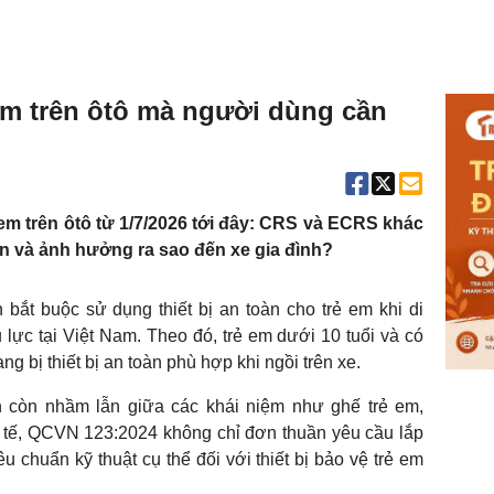
ẻ em trên ôtô mà người dùng cần
m trên ôtô từ 1/7/2026 tới đây: CRS và ECRS khác
n và ảnh hưởng ra sao đến xe gia đình?
 bắt buộc sử dụng thiết bị an toàn cho trẻ em khi di
 lực tại Việt Nam. Theo đó, trẻ em dưới 10 tuổi và có
g bị thiết bị an toàn phù hợp khi ngồi trên xe.
n còn nhầm lẫn giữa các khái niệm như ghế trẻ em,
tế, QCVN 123:2024 không chỉ đơn thuần yêu cầu lắp
 chuẩn kỹ thuật cụ thể đối với thiết bị bảo vệ trẻ em