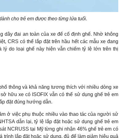
dành cho trẻ em được theo từng lứa tuổi.
g dây đai an toàn của xe để cố định ghế. Nhờ không
ệt, CRS có thể lắp đặt trên hầu hết các mẫu xe đang
 lý do loại ghế này hiện vẫn chiếm tỷ lệ lớn trên thị
phổ thông và khả năng tương thích với nhiều dòng xe
sở hữu xe có ISOFIX vẫn có thể sử dụng ghế trẻ em
lắp đặt đúng hướng dẫn.
m ở việc phụ thuộc nhiều vào thao tác của người sử
TSA dẫn lại, tỷ lệ lắp đặt hoặc sử dụng ghế trẻ em
 sát NCRUSS tại Mỹ từng ghi nhận 46% ghế trẻ em có
uá trình lắp đặt hoặc sử dụng, đủ để làm giảm hiệu quả