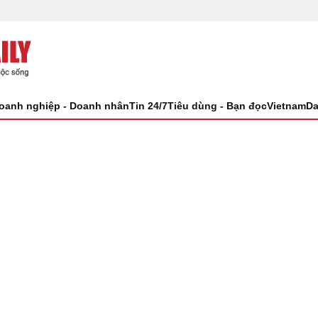
oanh nghiệp - Doanh nhân
Tin 24/7
Tiêu dùng - Bạn đọc
VietnamDa