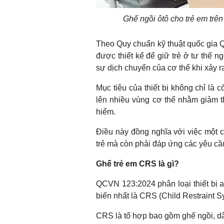
Ghế ngồi ôtô cho trẻ em trên
Theo Quy chuẩn kỹ thuật quốc gia Q
được thiết kế để giữ trẻ ở tư thế n
sự dịch chuyển của cơ thể khi xảy 
Mục tiêu của thiết bị không chỉ là c
lên nhiều vùng cơ thể nhằm giảm t
hiểm.
Điều này đồng nghĩa với việc một c
trẻ mà còn phải đáp ứng các yêu cầu
Ghế trẻ em CRS là gì?
QCVN 123:2024 phân loại thiết bị a
biến nhất là CRS (Child Restraint S
CRS là tổ hợp bao gồm ghế ngồi, dâ