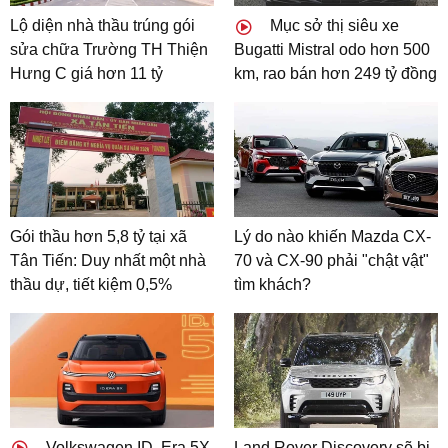
Lộ diện nhà thầu trúng gói
Mục sở thị siêu xe
sửa chữa Trường TH Thiện
Bugatti Mistral odo hơn 500
Hưng C giá hơn 11 tỷ
km, rao bán hơn 249 tỷ đồng
Gói thầu hơn 5,8 tỷ tại xã
Lý do nào khiến Mazda CX-
Tân Tiến: Duy nhất một nhà
70 và CX-90 phải "chật vật"
thầu dự, tiết kiệm 0,5%
tìm khách?
Volkswagen ID. Era 5X
Land Rover Discovery sẽ bị