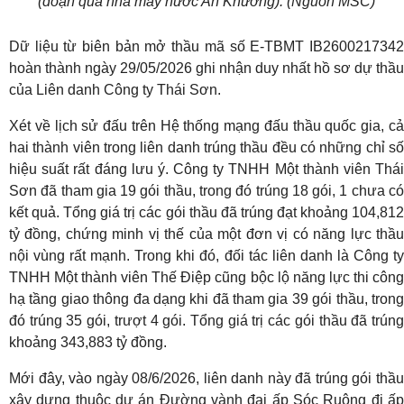
(đoạn qua nhà máy nước An Khương). (Nguồn MSC)
Dữ liệu từ biên bản mở thầu mã số E-TBMT IB2600217342
hoàn thành ngày 29/05/2026 ghi nhận duy nhất hồ sơ dự thầu
của Liên danh Công ty Thái Sơn.
Xét về lịch sử đấu trên Hệ thống mạng đấu thầu quốc gia, cả
hai thành viên trong liên danh trúng thầu đều có những chỉ số
hiệu suất rất đáng lưu ý. Công ty TNHH Một thành viên Thái
Sơn đã tham gia 19 gói thầu, trong đó trúng 18 gói, 1 chưa có
kết quả. Tổng giá trị các gói thầu đã trúng đạt khoảng 104,812
tỷ đồng, chứng minh vị thế của một đơn vị có năng lực thầu
nội vùng rất mạnh. Trong khi đó, đối tác liên danh là Công ty
TNHH Một thành viên Thế Điệp cũng bộc lộ năng lực thi công
hạ tầng giao thông đa dạng khi đã tham gia 39 gói thầu, trong
đó trúng 35 gói, trượt 4 gói. Tổng giá trị các gói thầu đã trúng
khoảng 343,883 tỷ đồng.
Mới đây, vào ngày 08/6/2026, liên danh này đã trúng gói thầu
xây dựng thuộc dự án Đường vành đai ấp Sóc Ruộng đi ấp