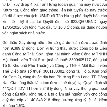
từ ĐT 757 đi ấp 4, xã Tân Hưng (đoạn qua nhà máy nước An
Khương). Công trình giao thông liên kết tuyến ấp này trước
đó đã được chủ tịch UBND xã Tân Hưng phê duyệt báo cáo
kinh tế - kỹ thuật tại Quyết định số 823/QĐ-UBND ngày
12/05/2026 với tổng mức đầu tư 10,8 tỷ đồng, sử dụng nguồn
vốn ngân sách nhà nước.
Gói thầu Xây dựng nêu trên có giá dự toán được xác định
hơn 9,389 tỷ đồng. Đơn vị trúng thầu được công bố là Liên
danh Công ty Thái Sơn, gồm hai thành viên: Công ty TNHH
Một thành viên Thái Sơn (mã số thuế: 3800405177, đóng tại
Tổ 8, Khu phố Phú Thuận) và Công ty TNHH Một thành viên
Thế Điệp (mã số thuế: 3801183382, đóng tại Tổ 5, Khu phố
Xa Cam 2), cùng thuộc địa bàn Phường Bình Long, TP Đồng
Nai. Giá trúng thầu làm tròn được phê duyệt tại Quyết định số
44/QĐ-TTDVTH hơn 9,248 tỷ đồng. Như vậy, thông qua hoạt
động đấu thầu rộng rãi, giá trị giảm giá nguồn vốn cho công
quỹ đạt xấp xỉ 140.848.218 đồng, tương ứng tỷ lệ tiết kiệm
khoảng 1,5%.