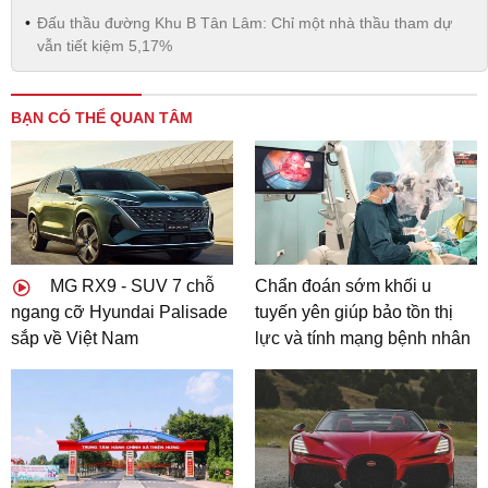
Đấu thầu đường Khu B Tân Lâm: Chỉ một nhà thầu tham dự
vẫn tiết kiệm 5,17%
BẠN CÓ THỂ QUAN TÂM
MG RX9 - SUV 7 chỗ
Chẩn đoán sớm khối u
ngang cỡ Hyundai Palisade
tuyến yên giúp bảo tồn thị
sắp về Việt Nam
lực và tính mạng bệnh nhân