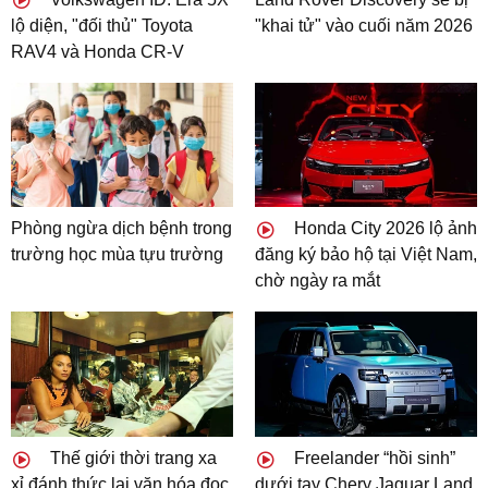
lộ diện, "đối thủ" Toyota
"khai tử" vào cuối năm 2026
RAV4 và Honda CR-V
Phòng ngừa dịch bệnh trong
Honda City 2026 lộ ảnh
trường học mùa tựu trường
đăng ký bảo hộ tại Việt Nam,
chờ ngày ra mắt
Thế giới thời trang xa
Freelander “hồi sinh”
xỉ đánh thức lại văn hóa đọc
dưới tay Chery Jaguar Land