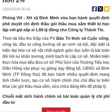
hơn 2%
11/06/2026 06:43
Phòng VH - XH xã Bình Minh vừa ban hành quyết định
phê duyệt chỉ định thầu gói thầu mua sắm thiết bị học
tập với giá xấp xỉ 1,69 tỷ đồng cho Công ty Thành Tín.
Theo tài liệu thu thập của PV
Báo Tri thức và Cuộc sống
,
công tác đầu tư công hướng về an sinh xã hội, đặc biệt là
hiện đại hóa cơ sở vật chất ngành giáo dục luôn là bài toán
đòi hỏi sự khẩn trương, minh bạch từ cấp cơ sở. Nhằm hiện
thực hóa mục tiêu đưa cơ sở Phú Sơn của Trường Tiểu học
Diên Hồng vào phục vụ giảng dạy đồng bộ, UBND xã Bình
Minh (TP Đồng Nai) đã ban hành nhiều quyết định mang
tính chiến lược, tạo cơ sở hành chính cho chủ đầu tư triển
khai các gói thầu mua sắm, sửa chữa đúng tiến độ pháp lý.
Chuỗi mắt xích hành chính và bài toán quản lý chi phí
đầu tư
Xem chi tiết