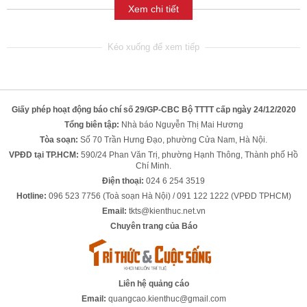
Xem chi tiết
Giấy phép hoạt động báo chí số 29/GP-CBC Bộ TTTT cấp ngày 24/12/2020
Tổng biên tập:
Nhà báo Nguyễn Thị Mai Hương
Tòa soạn:
Số 70 Trần Hưng Đạo, phường Cửa Nam, Hà Nội.
VPĐD tại TP.HCM:
590/24 Phan Văn Trị, phường Hạnh Thông, Thành phố Hồ
Chí Minh.
Điện thoại:
024 6 254 3519
Hotline:
096 523 7756 (Toà soạn Hà Nội) / 091 122 1222 (VPĐD TPHCM)
Email:
tkts@kienthuc.net.vn
Chuyên trang của Báo
Liên hệ quảng cáo
Email:
quangcao.kienthuc@gmail.com