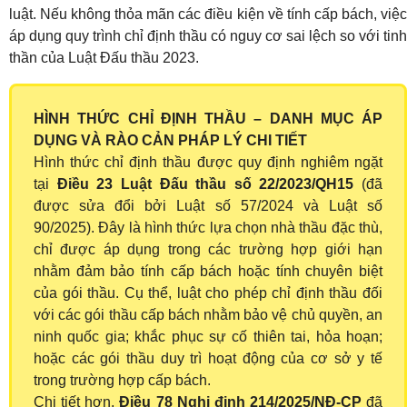
luật. Nếu không thỏa mãn các điều kiện về tính cấp bách, việc
áp dụng quy trình chỉ định thầu có nguy cơ sai lệch so với tinh
thần của Luật Đấu thầu 2023.
HÌNH THỨC CHỈ ĐỊNH THẦU – DANH MỤC ÁP
DỤNG VÀ RÀO CẢN PHÁP LÝ CHI TIẾT
Hình thức chỉ định thầu được quy định nghiêm ngặt
tại
Điều 23 Luật Đấu thầu số 22/2023/QH15
(đã
được sửa đổi bởi Luật số 57/2024 và Luật số
90/2025). Đây là hình thức lựa chọn nhà thầu đặc thù,
chỉ được áp dụng trong các trường hợp giới hạn
nhằm đảm bảo tính cấp bách hoặc tính chuyên biệt
của gói thầu. Cụ thể, luật cho phép chỉ định thầu đối
với các gói thầu cấp bách nhằm bảo vệ chủ quyền, an
ninh quốc gia; khắc phục sự cố thiên tai, hỏa hoạn;
hoặc các gói thầu duy trì hoạt động của cơ sở y tế
trong trường hợp cấp bách.
Chi tiết hơn,
Điều 78 Nghị định 214/2025/NĐ-CP
đã