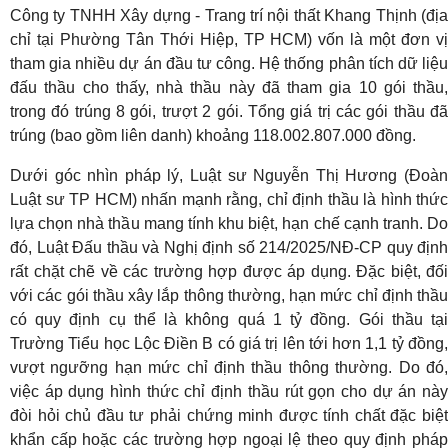
Công ty TNHH Xây dựng - Trang trí nội thất Khang Thịnh (địa
chỉ tại Phường Tân Thới Hiệp, TP HCM) vốn là một đơn vị
tham gia nhiều dự án đầu tư công. Hệ thống phân tích dữ liệu
đấu thầu cho thấy, nhà thầu này đã tham gia 10 gói thầu,
trong đó trúng 8 gói, trượt 2 gói. Tổng giá trị các gói thầu đã
trúng (bao gồm liên danh) khoảng 118.002.807.000 đồng.
Dưới góc nhìn pháp lý, Luật sư Nguyễn Thị Hương (Đoàn
Luật sư TP HCM) nhấn mạnh rằng, chỉ định thầu là hình thức
lựa chọn nhà thầu mang tính khu biệt, hạn chế cạnh tranh. Do
đó, Luật Đấu thầu và Nghị định số 214/2025/NĐ-CP quy định
rất chặt chẽ về các trường hợp được áp dụng. Đặc biệt, đối
với các gói thầu xây lắp thông thường, hạn mức chỉ định thầu
có quy định cụ thể là không quá 1 tỷ đồng. Gói thầu tại
Trường Tiểu học Lộc Điền B có giá trị lên tới hơn 1,1 tỷ đồng,
vượt ngưỡng hạn mức chỉ định thầu thông thường. Do đó,
việc áp dụng hình thức chỉ định thầu rút gọn cho dự án này
đòi hỏi chủ đầu tư phải chứng minh được tính chất đặc biệt
khẩn cấp hoặc các trường hợp ngoại lệ theo quy định pháp