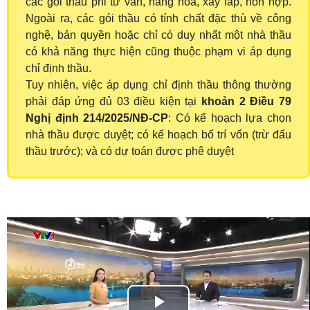
các gói thầu phi tư vấn, hàng hóa, xây lắp, hỗn hợp.
Ngoài ra, các gói thầu có tính chất đặc thù về công
nghệ, bản quyền hoặc chỉ có duy nhất một nhà thầu
có khả năng thực hiện cũng thuộc phạm vi áp dụng
chỉ định thầu.
Tuy nhiên, việc áp dụng chỉ định thầu thông thường
phải đáp ứng đủ 03 điều kiện tại
khoản 2 Điều 79
Nghị định 214/2025/NĐ-CP
: Có kế hoạch lựa chọn
nhà thầu được duyệt; có kế hoạch bố trí vốn (trừ đấu
thầu trước); và có dự toán được phê duyệt