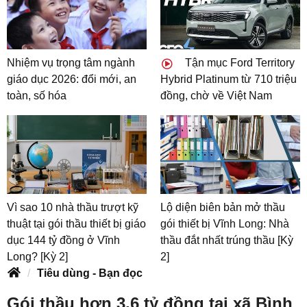
Nhiệm vụ trọng tâm ngành
Tận mục Ford Territory
giáo dục 2026: đổi mới, an
Hybrid Platinum từ 710 triệu
toàn, số hóa
đồng, chờ về Việt Nam
Vì sao 10 nhà thầu trượt kỹ
Lộ diện biên bản mở thầu
thuật tại gói thầu thiết bị giáo
gói thiết bị Vĩnh Long: Nhà
dục 144 tỷ đồng ở Vĩnh
thầu đắt nhất trúng thầu [Kỳ
Long? [Kỳ 2]
2]
Tiêu dùng - Bạn đọc
Gói thầu hơn 3,6 tỷ đồng tại xã Bình