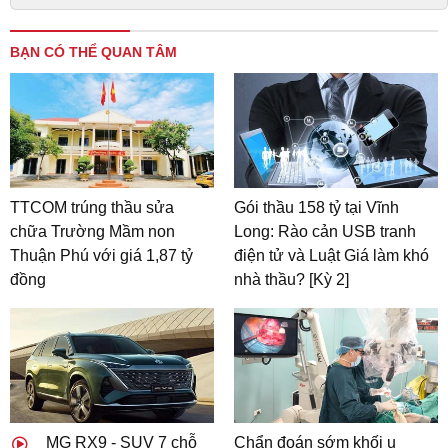
BẠN CÓ THỂ QUAN TÂM
TTCOM trúng thầu sửa
Gói thầu 158 tỷ tại Vĩnh
chữa Trường Mầm non
Long: Rào cản USB tranh
Thuận Phú với giá 1,87 tỷ
điện tử và Luật Giá làm khó
đồng
nhà thầu? [Kỳ 2]
MG RX9 - SUV 7 chỗ
Chẩn đoán sớm khối u