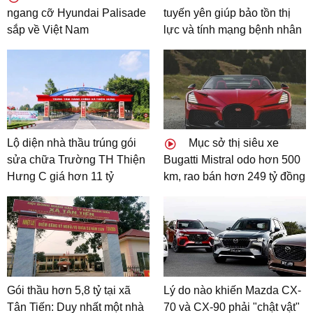
ngang cỡ Hyundai Palisade
tuyến yên giúp bảo tồn thị
sắp về Việt Nam
lực và tính mạng bệnh nhân
Lộ diện nhà thầu trúng gói
Mục sở thị siêu xe
sửa chữa Trường TH Thiện
Bugatti Mistral odo hơn 500
Hưng C giá hơn 11 tỷ
km, rao bán hơn 249 tỷ đồng
Gói thầu hơn 5,8 tỷ tại xã
Lý do nào khiến Mazda CX-
Tân Tiến: Duy nhất một nhà
70 và CX-90 phải "chật vật"