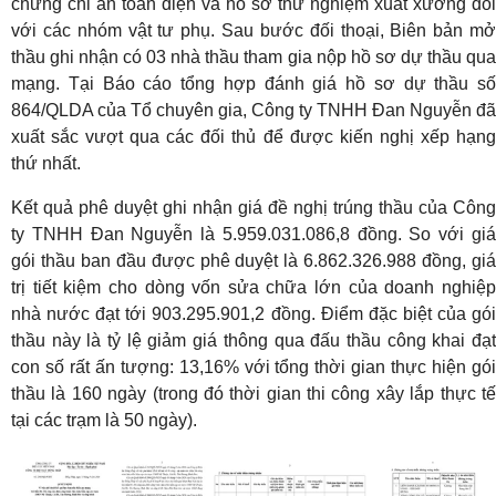
chứng chỉ an toàn điện và hồ sơ thử nghiệm xuất xưởng đối
với các nhóm vật tư phụ. Sau bước đối thoại, Biên bản mở
thầu ghi nhận có 03 nhà thầu tham gia nộp hồ sơ dự thầu qua
mạng. Tại Báo cáo tổng hợp đánh giá hồ sơ dự thầu số
864/QLDA của Tổ chuyên gia, Công ty TNHH Đan Nguyễn đã
xuất sắc vượt qua các đối thủ để được kiến nghị xếp hạng
thứ nhất.
Kết quả phê duyệt ghi nhận giá đề nghị trúng thầu của Công
ty TNHH Đan Nguyễn là 5.959.031.086,8 đồng. So với giá
gói thầu ban đầu được phê duyệt là 6.862.326.988 đồng, giá
trị tiết kiệm cho dòng vốn sửa chữa lớn của doanh nghiệp
nhà nước đạt tới 903.295.901,2 đồng. Điểm đặc biệt của gói
thầu này là tỷ lệ giảm giá thông qua đấu thầu công khai đạt
con số rất ấn tượng: 13,16% với tổng thời gian thực hiện gói
thầu là 160 ngày (trong đó thời gian thi công xây lắp thực tế
tại các trạm là 50 ngày).