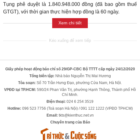
Tụng phê duyệt là 1.840.948.000 đồng (đã bao gồm thuế
GTGT), với thời gian thực hiện hợp đồng là 60 ngày.
Xem chi tiết
Giấy phép hoạt động báo chí số 29/GP-CBC Bộ TTTT cấp ngày 24/12/2020
Tổng biên tập:
Nhà báo Nguyễn Thị Mai Hương
Tòa soạn:
Số 70 Trần Hưng Đạo, phường Cửa Nam, Hà Nội.
VPĐD tại TP.HCM:
590/24 Phan Văn Trị, phường Hạnh Thông, Thành phố Hồ
Chí Minh.
Điện thoại:
024 6 254 3519
Hotline:
096 523 7756 (Toà soạn Hà Nội) / 091 122 1222 (VPĐD TPHCM)
Email:
tkts@kienthuc.net.vn
Chuyên trang của Báo