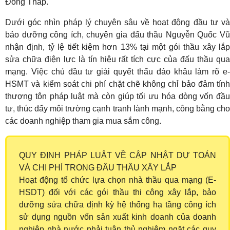
Đồng Tháp.
Dưới góc nhìn pháp lý chuyên sâu về hoạt động đầu tư và
bảo dưỡng công ích, chuyên gia đấu thầu Nguyễn Quốc Vũ
nhận định, tỷ lệ tiết kiệm hơn 13% tại một gói thầu xây lắp
sửa chữa điện lực là tín hiệu rất tích cực của đấu thầu qua
mạng. Việc chủ đầu tư giải quyết thấu đáo khâu làm rõ e-
HSMT và kiểm soát chi phí chặt chẽ không chỉ bảo đảm tính
thượng tôn pháp luật mà còn giúp tối ưu hóa dòng vốn đầu
tư, thúc đẩy môi trường cạnh tranh lành mạnh, công bằng cho
các doanh nghiệp tham gia mua sắm công.
QUY ĐỊNH PHÁP LUẬT VỀ CẬP NHẬT DỰ TOÁN
VÀ CHI PHÍ TRONG ĐẤU THẦU XÂY LẮP
Hoạt động tổ chức lựa chọn nhà thầu qua mạng (E-
HSDT) đối với các gói thầu thi công xây lắp, bảo
dưỡng sửa chữa định kỳ hệ thống hạ tầng công ích
sử dụng nguồn vốn sản xuất kinh doanh của doanh
nghiệp nhà nước phải tuân thủ nghiêm ngặt các quy