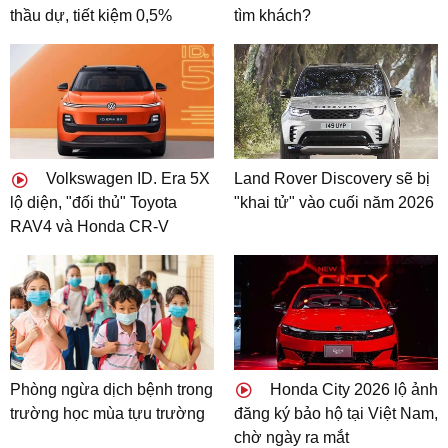
thầu dự, tiết kiệm 0,5%
tìm khách?
Volkswagen ID. Era 5X
Land Rover Discovery sẽ bị
lộ diện, "đối thủ" Toyota
"khai tử" vào cuối năm 2026
RAV4 và Honda CR-V
Phòng ngừa dịch bệnh trong
Honda City 2026 lộ ảnh
trường học mùa tựu trường
đăng ký bảo hộ tại Việt Nam,
chờ ngày ra mắt