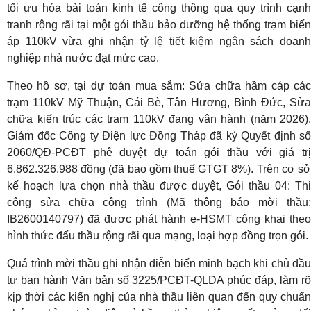
tối ưu hóa bài toán kinh tế công thông qua quy trình cạnh
tranh rộng rãi tại một gói thầu bảo dưỡng hệ thống trạm biến
áp 110kV vừa ghi nhận tỷ lệ tiết kiệm ngân sách doanh
nghiệp nhà nước đạt mức cao.
Theo hồ sơ, tại dự toán mua sắm: Sửa chữa hầm cáp các
trạm 110kV Mỹ Thuận, Cái Bè, Tân Hương, Bình Đức, Sửa
chữa kiến trúc các trạm 110kV đang vận hành (năm 2026),
Giám đốc Công ty Điện lực Đồng Tháp đã ký Quyết định số
2060/QĐ-PCĐT phê duyệt dự toán gói thầu với giá trị
6.862.326.988 đồng (đã bao gồm thuế GTGT 8%). Trên cơ sở
kế hoạch lựa chọn nhà thầu được duyệt, Gói thầu 04: Thi
công sửa chữa công trình (Mã thông báo mời thầu:
IB2600140797) đã được phát hành e-HSMT công khai theo
hình thức đấu thầu rộng rãi qua mạng, loại hợp đồng trọn gói.
Quá trình mời thầu ghi nhận diễn biến minh bạch khi chủ đầu
tư ban hành Văn bản số 3225/PCĐT-QLDA phúc đáp, làm rõ
kịp thời các kiến nghị của nhà thầu liên quan đến quy chuẩn