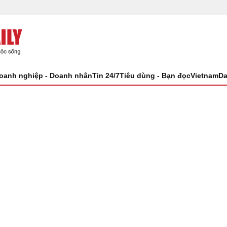
oanh nghiệp - Doanh nhân
Tin 24/7
Tiêu dùng - Bạn đọc
VietnamDa