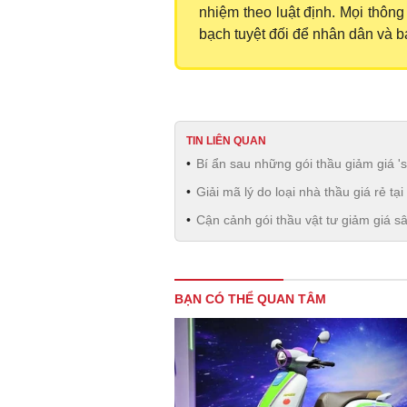
nhiệm theo luật định. Mọi thông
bạch tuyệt đối để nhân dân và b
TIN LIÊN QUAN
Bí ẩn sau những gói thầu giảm giá 's
Giải mã lý do loại nhà thầu giá rẻ tạ
Cận cảnh gói thầu vật tư giảm giá s
BẠN CÓ THỂ QUAN TÂM