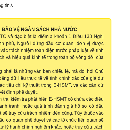
g tin./.
VÀ BẢO VỆ NGÂN SÁCH NHÀ NƯỚC
TC và đặc biệt là điểm a khoản 1 Điều 133 Nghị
nh phủ, Người đứng đầu cơ quan, đơn vị được
vác trách nhiệm toàn diện trước pháp luật về tính
ch và hiệu quả kinh tế trong toàn bộ vòng đời của
ng phải là những văn bản chiếu lệ, mà đòi hỏi Chủ
ng dữ liệu thực tế về tính chính xác của giá dự
các tiêu chí kỹ thuật trong E-HSMT, và các căn cứ
yết định phê duyệt.
 tra, kiểm tra phát hiện E-HSMT có chứa các điều
nh tranh, hoặc quá trình đánh giá hồ sơ có dấu
t sẽ truy cứu trách nhiệm đến cùng. Tùy thuộc vào
u cơ quan phê duyệt và các tổ chức liên quan sẽ
xử lý hành chính nghiêm khắc, hoặc truy cứu trách