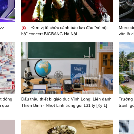
zz
Đơn vị tổ chức cảnh báo lừa đảo "vé nội
Mercede
bộ" concert BIGBANG Hà Nội
vẫn là c
ạt động
Đấu thầu thiết bị giáo dục Vĩnh Long: Liên danh
Trường 
n qua
Thiên Bình - Nhựt Linh trúng gói 131 tỷ [Kỳ 1]
tranh gó