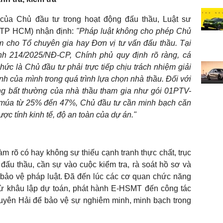
h của Chủ đầu tư trong hoạt động đấu thầu, Luật sư
 TP HCM) nhận định:
"Pháp luật không cho phép Chủ
m cho Tổ chuyên gia hay Đơn vị tư vấn đấu thầu. Tại
h 214/2025/NĐ-CP, Chính phủ quy định rõ ràng, cá
ức là Chủ đầu tư phải trực tiếp chịu trách nhiệm giải
ịnh của mình trong quá trình lựa chọn nhà thầu. Đối với
ặng bất thường của nhà thầu tham gia như gói 01PTV-
y múa từ 25% đến 47%, Chủ đầu tư cần minh bạch căn
ợc tính kinh tế, độ an toàn của dự án."
m rõ có hay không sự thiếu cạnh tranh thực chất, trục
ấu thầu, cần sự vào cuộc kiểm tra, rà soát hồ sơ và
 bảo vệ pháp luật. Đã đến lúc các cơ quan chức năng
 từ khâu lập dự toán, phát hành E-HSMT đến công tác
Duyên Hải để bảo vệ sự nghiêm minh, minh bạch trong