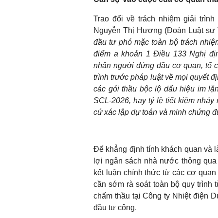
Trao đổi về trách nhiệm giải trìn
Nguyễn Thị Hương (Đoàn Luật sư
đầu tư phó mặc toàn bộ trách nhiệ
điểm a khoản 1 Điều 133 Nghị địn
nhân người đứng đầu cơ quan, tổ ch
trình trước pháp luật về mọi quyết đ
các gói thầu bộc lộ dấu hiệu im l
SCL-2026, hay tỷ lệ tiết kiệm nhả
cứ xác lập dự toán và minh chứng đư
Để khẳng định tính khách quan và là
lợi ngân sách nhà nước thông qua đ
kết luận chính thức từ các cơ quan
cần sớm rà soát toàn bộ quy trình
chấm thầu tại Công ty Nhiệt điện 
đầu tư công.