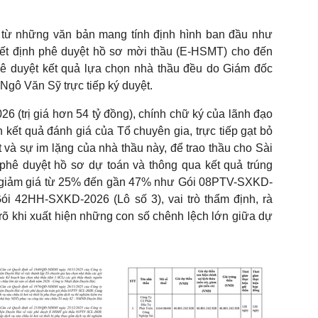
õ, từ những văn bản mang tính định hình ban đầu như
yết định phê duyệt hồ sơ mời thầu (E-HSMT) cho đến
phê duyệt kết quả lựa chọn nhà thầu đều do Giám đốc
Ngô Văn Sỹ trực tiếp ký duyệt.
6 (trị giá hơn 54 tỷ đồng), chính chữ ký của lãnh đạo
 kết quả đánh giá của Tổ chuyên gia, trực tiếp gạt bỏ
 và sự im lặng của nhà thầu này, để trao thầu cho Sài
phê duyệt hồ sơ dự toán và thông qua kết quả trúng
độ giảm giá từ 25% đến gần 47% như Gói 08PTV-SXKD-
 42HH-SXKD-2026 (Lô số 3), vai trò thẩm định, rà
õ khi xuất hiện những con số chênh lệch lớn giữa dự