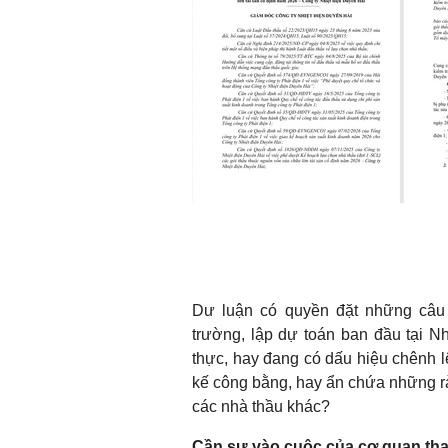
Dư luận có quyền đặt những câu h
trường, lập dự toán ban đầu tại N
thực, hay đang có dấu hiệu chênh l
kế công bằng, hay ẩn chứa những rà
các nhà thầu khác?
Cần sự vào cuộc của cơ quan than