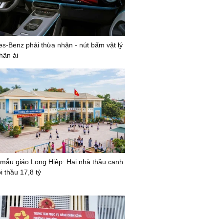
s-Benz phải thừa nhận - nút bấm vật lý
hân ái
mẫu giáo Long Hiệp: Hai nhà thầu cạnh
i thầu 17,8 tỷ