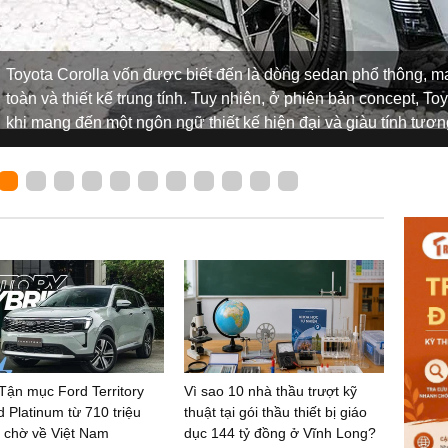
Toyota Corolla vốn được biết đến là dòng sedan phổ thông, 
toàn và thiết kế trung tính. Tuy nhiên, ở phiên bản concept, To
khi mang đến một ngôn ngữ thiết kế hiện đại và giàu tính tươn
Tận mục Ford Territory
Vì sao 10 nhà thầu trượt kỹ
d Platinum từ 710 triệu
thuật tại gói thầu thiết bị giáo
 chờ về Việt Nam
dục 144 tỷ đồng ở Vĩnh Long?