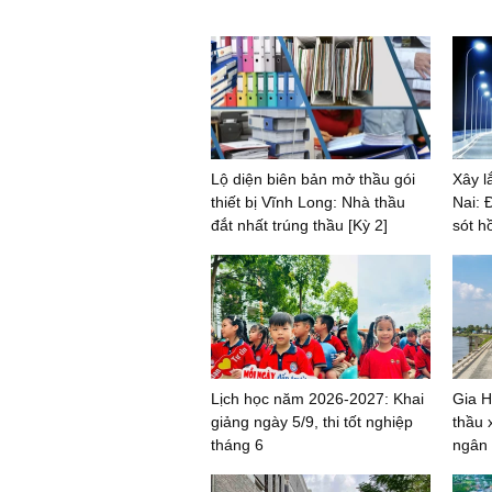
Lộ diện biên bản mở thầu gói
Xây l
thiết bị Vĩnh Long: Nhà thầu
Nai: Đ
đắt nhất trúng thầu [Kỳ 2]
sót h
Lịch học năm 2026-2027: Khai
Gia H
giảng ngày 5/9, thi tốt nghiệp
thầu 
tháng 6
ngân