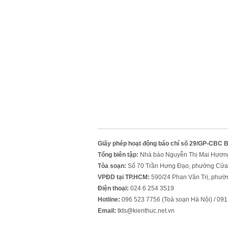
Giấy phép hoạt động báo chí số 29/GP-CBC 
Tổng biên tập:
Nhà báo Nguyễn Thị Mai Hươn
Tòa soạn:
Số 70 Trần Hưng Đạo, phường Cửa
VPĐD tại TP.HCM:
590/24 Phan Văn Trị, phườ
Điện thoại:
024 6 254 3519
Hotline:
096 523 7756 (Toà soạn Hà Nội) / 0
Email:
tkts@kienthuc.net.vn