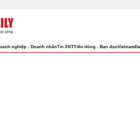
oanh nghiệp - Doanh nhân
Tin 24/7
Tiêu dùng - Bạn đọc
VietnamDa