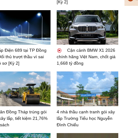
[Kỳ 2]
ắp Điện 689 tại TP Đồng
Cận cảnh BMW X1 2026
ối thủ trượt thầu vì sai
chính hãng Việt Nam, chốt giá
ồ sơ [Kỳ 2]
1,668 tỷ đồng
ân Đồng Tháp trúng gói
4 nhà thầu cạnh tranh gói xây
xây lắp, tiết kiệm 21,76%
lắp Trường Tiểu học Nguyễn
 sách
Đình Chiểu