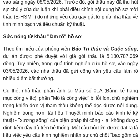
vào sáng ngày 08/05/2026. Trước đó, gói thầu này đã thu hút
sự chú ý của dư luận khi phải điều chỉnh nội dung hồ sơ mời
thầu (E-HSMT) do những yêu cầu gay gắt từ phía nhà thầu về
tính minh bạch và tiêu chuẩn kỹ thuật.
Sức nóng từ khâu "làm rõ" hồ sơ
Theo tìm hiểu của phóng viên
Báo Tri thức và Cuộc sống
dự án được phê duyệt với giá gói thầu là 5.130.787.069
đồng. Tuy nhiên, trong quá trình nghiên cứu hồ sơ, vào ngày
03/05/2026, các nhà thầu đã gửi công văn yêu cầu làm rõ
nhiều điểm bất thường.
Cụ thể, nhà thầu phản ánh tại Mẫu số 01A (Bảng kê hạng
mục công việc), phần "Mô tả công việc" bị lỗi font chữ nghiêm
trọng khiến đơn vị tham thầu không thể đọc được nội dung.
Nghiêm trọng hơn, tài liệu Thuyết minh báo cáo kinh tế kỹ
thuật - "xương sống" của biện pháp thi công - lại không được
đính kèm đầy đủ trên hệ thống. Một câu hỏi lớn được đặt ra là
liệu việc yêu cầu kinh nghiệm nhân sự chủ chốt "bao gồm cả