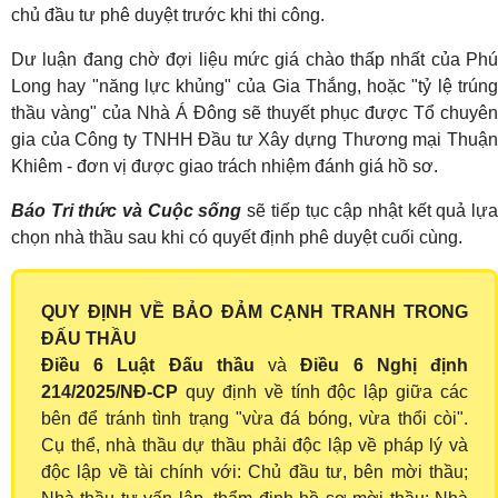
chủ đầu tư phê duyệt trước khi thi công.
Dư luận đang chờ đợi liệu mức giá chào thấp nhất của Phú
Long hay "năng lực khủng" của Gia Thắng, hoặc "tỷ lệ trúng
thầu vàng" của Nhà Á Đông sẽ thuyết phục được Tổ chuyên
gia của Công ty TNHH Đầu tư Xây dựng Thương mại Thuận
Khiêm - đơn vị được giao trách nhiệm đánh giá hồ sơ.
Báo Tri thức và Cuộc sống
sẽ tiếp tục cập nhật kết quả lự
chọn nhà thầu sau khi có quyết định phê duyệt cuối cùng.
QUY ĐỊNH VỀ BẢO ĐẢM CẠNH TRANH TRONG
ĐẤU THẦU
Điều 6 Luật Đấu thầu
và
Điều 6 Nghị định
214/2025/NĐ-CP
quy định về tính độc lập giữa các
bên để tránh tình trạng "vừa đá bóng, vừa thổi còi".
Cụ thể, nhà thầu dự thầu phải độc lập về pháp lý và
độc lập về tài chính với: Chủ đầu tư, bên mời thầu;