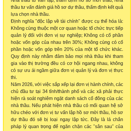
Nhà thầu tư vấn lập, thẩm định hồ sơ mời thầu; Nhà
thầu tư vấn đánh giá hồ sơ dự thầu, thẩm định kết quả
lựa chọn nhà thầu.
Định nghĩa "độc lập về tài chính" được cụ thể hóa là:
Không cùng thuộc một cơ quan hoặc tổ chức trực tiếp
quản lý đối với đơn vị sự nghiệp; Không có cổ phần
hoặc vốn góp của nhau trên 30%; Không cùng có cổ
phần hoặc vốn góp trên 20% của một tổ chức khác.
Quy định này nhằm đảm bảo mọi nhà thầu khi tham
gia vào thị trường đều có cơ hội ngang nhau, không
có sự ưu ái ngầm giữa đơn vị quản lý và đơn vị thực
thi.
Năm 2026, với việc sắp xếp lại đơn vị hành chính, các
chủ đầu tư tại 34 tỉnh/thành phố và các xã phải thực
hiện rà soát nghiêm ngặt danh sách cổ đông của các
nhà thầu. Nếu phát hiện nhà thầu có mối quan hệ sở
hữu chéo với đơn vị tư vấn lập hồ sơ mời thầu, hồ sơ
dự thầu đó sẽ bị loại ngay lập tức. Đây là lá chắn
pháp lý quan trọng để ngăn chặn các "sân sau" của