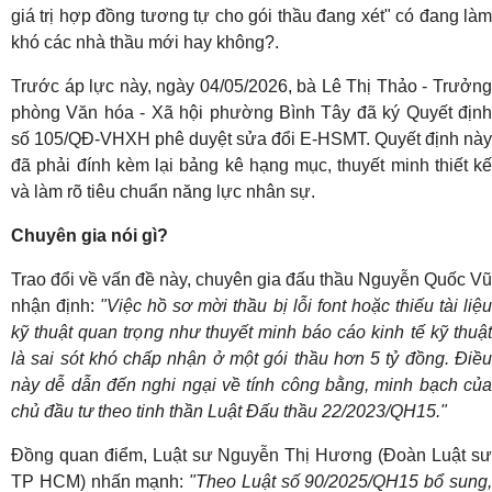
giá trị hợp đồng tương tự cho gói thầu đang xét" có đang làm
khó các nhà thầu mới hay không?.
Trước áp lực này, ngày 04/05/2026, bà Lê Thị Thảo - Trưởng
phòng Văn hóa - Xã hội phường Bình Tây đã ký Quyết định
số 105/QĐ-VHXH phê duyệt sửa đổi E-HSMT. Quyết định này
đã phải đính kèm lại bảng kê hạng mục, thuyết minh thiết kế
và làm rõ tiêu chuẩn năng lực nhân sự.
Chuyên gia nói gì?
Trao đổi về vấn đề này, chuyên gia đấu thầu Nguyễn Quốc Vũ
nhận định:
"Việc hồ sơ mời thầu bị lỗi font hoặc thiếu tài liệ
kỹ thuật quan trọng như thuyết minh báo cáo kinh tế kỹ thuật
là sai sót khó chấp nhận ở một gói thầu hơn 5 tỷ đồng. Điều
này dễ dẫn đến nghi ngại về tính công bằng, minh bạch của
chủ đầu tư theo tinh thần Luật Đấu thầu 22/2023/QH15."
Đồng quan điểm, Luật sư Nguyễn Thị Hương (Đoàn Luật sư
TP HCM) nhấn mạnh:
"Theo Luật số 90/2025/QH15 bổ sung