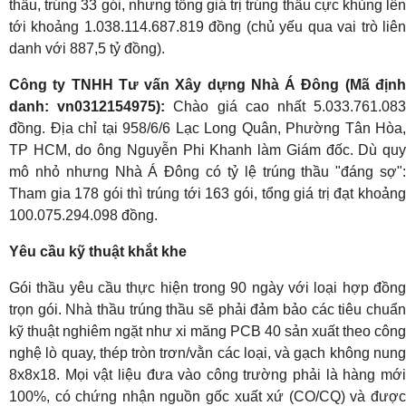
thầu, trúng 33 gói, nhưng tổng giá trị trúng thầu cực khủng lên
tới khoảng 1.038.114.687.819 đồng (chủ yếu qua vai trò liên
danh với 887,5 tỷ đồng).
Công ty TNHH Tư vấn Xây dựng Nhà Á Đông (Mã định
danh: vn0312154975):
Chào giá cao nhất 5.033.761.08
đồng. Địa chỉ tại 958/6/6 Lạc Long Quân, Phường Tân Hòa,
TP HCM, do ông Nguyễn Phi Khanh làm Giám đốc. Dù quy
mô nhỏ nhưng Nhà Á Đông có tỷ lệ trúng thầu "đáng sợ":
Tham gia 178 gói thì trúng tới 163 gói, tổng giá trị đạt khoảng
100.075.294.098 đồng.
Yêu cầu kỹ thuật khắt khe
Gói thầu yêu cầu thực hiện trong 90 ngày với loại hợp đồng
trọn gói. Nhà thầu trúng thầu sẽ phải đảm bảo các tiêu chuẩn
kỹ thuật nghiêm ngặt như xi măng PCB 40 sản xuất theo công
nghệ lò quay, thép tròn trơn/vằn các loại, và gạch không nung
8x8x18. Mọi vật liệu đưa vào công trường phải là hàng mới
100%, có chứng nhận nguồn gốc xuất xứ (CO/CQ) và được