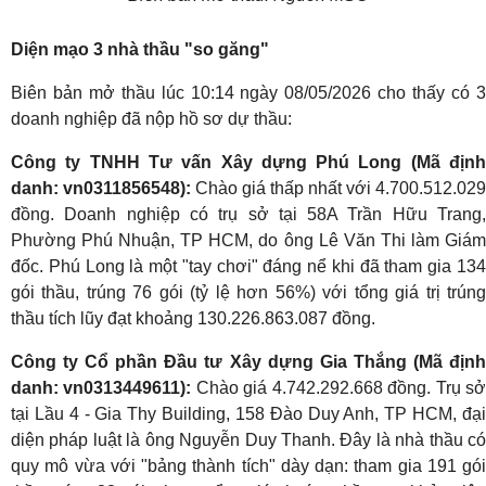
Diện mạo 3 nhà thầu "so găng"
Biên bản mở thầu lúc 10:14 ngày 08/05/2026 cho thấy có 3
doanh nghiệp đã nộp hồ sơ dự thầu:
Công ty TNHH Tư vấn Xây dựng Phú Long (Mã định
danh: vn0311856548):
Chào giá thấp nhất với 4.700.512.029
đồng. Doanh nghiệp có trụ sở tại 58A Trần Hữu Trang,
Phường Phú Nhuận, TP HCM, do ông Lê Văn Thi làm Giám
đốc. Phú Long là một "tay chơi" đáng nể khi đã tham gia 134
gói thầu, trúng 76 gói (tỷ lệ hơn 56%) với tổng giá trị trúng
thầu tích lũy đạt khoảng 130.226.863.087 đồng.
Công ty Cổ phần Đầu tư Xây dựng Gia Thắng (Mã định
danh: vn0313449611):
Chào giá 4.742.292.668 đồng. Trụ s
tại Lầu 4 - Gia Thy Building, 158 Đào Duy Anh, TP HCM, đại
diện pháp luật là ông Nguyễn Duy Thanh. Đây là nhà thầu có
quy mô vừa với "bảng thành tích" dày dạn: tham gia 191 gói