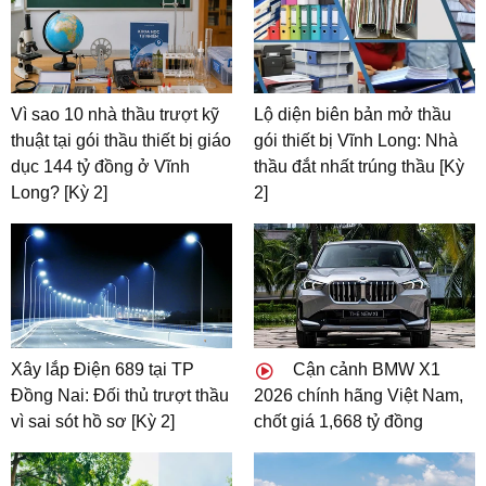
Vì sao 10 nhà thầu trượt kỹ
Lộ diện biên bản mở thầu
thuật tại gói thầu thiết bị giáo
gói thiết bị Vĩnh Long: Nhà
dục 144 tỷ đồng ở Vĩnh
thầu đắt nhất trúng thầu [Kỳ
Long? [Kỳ 2]
2]
Xây lắp Điện 689 tại TP
Cận cảnh BMW X1
Đồng Nai: Đối thủ trượt thầu
2026 chính hãng Việt Nam,
vì sai sót hồ sơ [Kỳ 2]
chốt giá 1,668 tỷ đồng