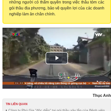
những người có thẩm quyền trong việc thâu tóm các
gói thầu địa phương, bảo vệ quyền lợi của các doanh
nghiệp làm ăn chân chính.
Play
Video
Thục Anh
TIN LIÊN QUAN
Công ty Phú Gia "độc diễn" tại gói thầu xây lắp của Bệnh viện