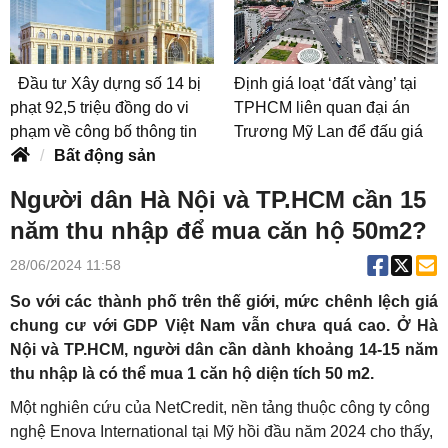
Đầu tư Xây dựng số 14 bị
Định giá loạt ‘đất vàng’ tại
phạt 92,5 triệu đồng do vi
TPHCM liên quan đại án
phạm về công bố thông tin
Trương Mỹ Lan để đấu giá
Bất động sản
Người dân Hà Nội và TP.HCM cần 15
năm thu nhập để mua căn hộ 50m2?
28/06/2024 11:58
So với các thành phố trên thế giới, mức chênh lệch giá
chung cư với GDP Việt Nam vẫn chưa quá cao. Ở Hà
Nội và TP.HCM, người dân cần dành khoảng 14-15 năm
thu nhập là có thể mua 1 căn hộ diện tích 50 m2.
Một nghiên cứu của NetCredit, nền tảng thuộc công ty công
nghệ Enova International tại Mỹ hồi đầu năm 2024 cho thấy,