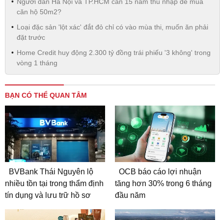
Người dân Hà Nội và TP.HCM cần 15 năm thu nhập để mua
căn hộ 50m2?
Loại đặc sản 'lột xác' đắt đỏ chỉ có vào mùa thi, muốn ăn phải
đặt trước
Home Credit huy động 2.300 tỷ đồng trái phiếu '3 không' trong
vòng 1 tháng
BẠN CÓ THỂ QUAN TÂM
BVBank Thái Nguyên lộ
OCB báo cáo lợi nhuận
nhiều tồn tại trong thẩm định
tăng hơn 30% trong 6 tháng
tín dụng và lưu trữ hồ sơ
đầu năm