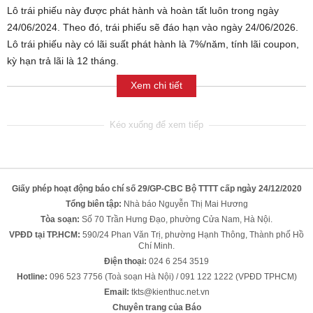
Lô trái phiếu này được phát hành và hoàn tất luôn trong ngày
24/06/2024. Theo đó, trái phiếu sẽ đáo hạn vào ngày 24/06/2026.
Lô trái phiếu này có lãi suất phát hành là 7%/năm, tính lãi coupon,
kỳ hạn trả lãi là 12 tháng.
Xem chi tiết
Giấy phép hoạt động báo chí số 29/GP-CBC Bộ TTTT cấp ngày 24/12/2020
Tổng biên tập:
Nhà báo Nguyễn Thị Mai Hương
Tòa soạn:
Số 70 Trần Hưng Đạo, phường Cửa Nam, Hà Nội.
VPĐD tại TP.HCM:
590/24 Phan Văn Trị, phường Hạnh Thông, Thành phố Hồ
Chí Minh.
Điện thoại:
024 6 254 3519
Hotline:
096 523 7756 (Toà soạn Hà Nội) / 091 122 1222 (VPĐD TPHCM)
Email:
tkts@kienthuc.net.vn
Chuyên trang của Báo