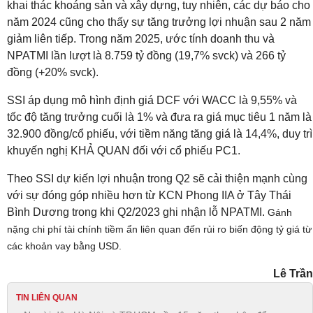
khai thác khoáng sản và xây dựng, tuy nhiên, các dự báo cho
năm 2024 cũng cho thấy sự tăng trưởng lợi nhuận sau 2 năm
giảm liên tiếp. Trong năm 2025, ước tính doanh thu và
NPATMI lần lượt là 8.759 tỷ đồng (19,7% svck) và 266 tỷ
đồng (+20% svck).
SSI áp dụng mô hình định giá DCF với WACC là 9,55% và
tốc độ tăng trưởng cuối là 1% và đưa ra giá mục tiêu 1 năm là
32.900 đồng/cổ phiếu, với tiềm năng tăng giá là 14,4%, duy trì
khuyến nghị KHẢ QUAN đối với cổ phiếu PC1.
Theo SSI dự kiến lợi nhuận trong Q2 sẽ cải thiện mạnh cùng
với sự đóng góp nhiều hơn từ KCN Phong IIA ở Tây Thái
Bình Dương trong khi Q2/2023 ghi nhận lỗ NPATMI.
Gánh
nặng chi phí tài chính tiềm ẩn liên quan đến rủi ro biến động tỷ giá từ
các khoản vay bằng USD.
Lê Trần
TIN LIÊN QUAN