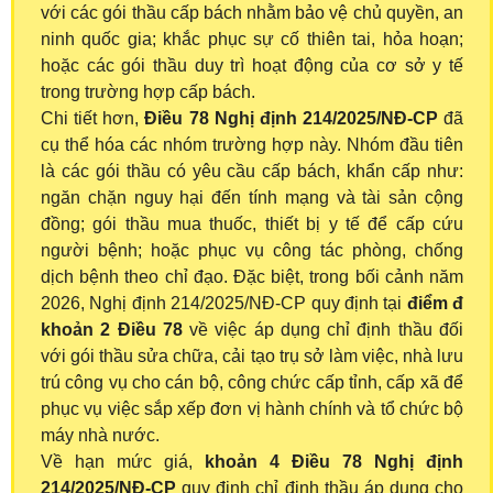
với các gói thầu cấp bách nhằm bảo vệ chủ quyền, an
ninh quốc gia; khắc phục sự cố thiên tai, hỏa hoạn;
hoặc các gói thầu duy trì hoạt động của cơ sở y tế
trong trường hợp cấp bách.
Chi tiết hơn,
Điều 78 Nghị định 214/2025/NĐ-CP
đã
cụ thể hóa các nhóm trường hợp này. Nhóm đầu tiên
là các gói thầu có yêu cầu cấp bách, khẩn cấp như:
ngăn chặn nguy hại đến tính mạng và tài sản cộng
đồng; gói thầu mua thuốc, thiết bị y tế để cấp cứu
người bệnh; hoặc phục vụ công tác phòng, chống
dịch bệnh theo chỉ đạo. Đặc biệt, trong bối cảnh năm
2026, Nghị định 214/2025/NĐ-CP quy định tại
điểm đ
khoản 2 Điều 78
về việc áp dụng chỉ định thầu đối
với gói thầu sửa chữa, cải tạo trụ sở làm việc, nhà lưu
trú công vụ cho cán bộ, công chức cấp tỉnh, cấp xã để
phục vụ việc sắp xếp đơn vị hành chính và tổ chức bộ
máy nhà nước.
Về hạn mức giá,
khoản 4 Điều 78 Nghị định
214/2025/NĐ-CP
quy định chỉ định thầu áp dụng cho