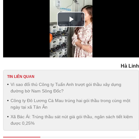
Play
Video
Hà Linh
TIN LIÊN QUAN
Vì sao đối thủ Công ty Tuấn Anh trượt gói thầu xây dựng
đường bờ Nam Sông Đốc?
Công ty Đô Lương Cà Mau trúng hai gói thầu trong cùng một
ngày tại xã Tân Ân
Xã Bác Ái: Trúng thầu sát nút giá gói thầu, ngân sách tiết kiệm
được 0,25%