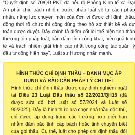
"Quyết định số 70/QĐ-PKT đã nêu rõ Phòng Kinh tế xã Đại
An phải chịu trách nhiệm trước pháp luật về tư cách pháp
nhân, năng lực chuyên môn của đơn vị được chỉ định thầu,
đồng thời tổ chức thi công đúng theo hồ sơ thiết kế và dự
toán được duyệt. Đây chính là điểm cốt lõi thể hiện tinh thần
thượng tôn pháp luật, bảo đảm tính công khai, hiệu quả kinh
tế và trách nhiệm giải trình cao nhất trong công tác quản lý
đầu tư công hiện nay", Luật sư Hương nhấn mạnh.
HÌNH THỨC CHỈ ĐỊNH THẦU – DANH MỤC ÁP
DỤNG VÀ RÀO CẢN PHÁP LÝ CHI TIẾT
Hình thức chỉ định thầu được quy định nghiêm ngặt
tại
Điều 23 Luật Đấu thầu số 22/2023/QH15
(đã
được sửa đổi bởi Luật số 57/2024 và Luật số
90/2025). Đây là hình thức lựa chọn nhà thầu đặc thù,
chỉ được áp dụng trong các trường hợp giới hạn
nhằm đảm bảo tính cấp bách hoặc tính chuyên biệt
của gói thầu. Cụ thể, luật cho phép chỉ định thầu đối