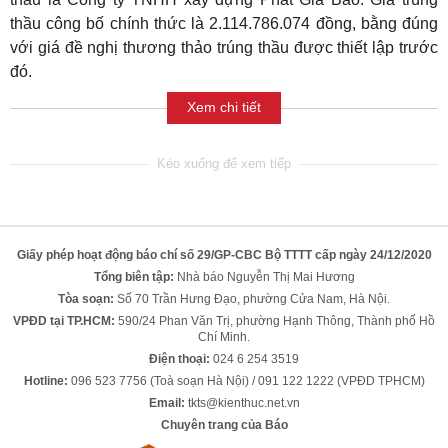
thầu công bố chính thức là 2.114.786.074 đồng, bằng đúng
với giá đề nghị thương thảo trúng thầu được thiết lập trước
đó.
Xem chi tiết
Giấy phép hoạt động báo chí số 29/GP-CBC Bộ TTTT cấp ngày 24/12/2020
Tổng biên tập:
Nhà báo Nguyễn Thị Mai Hương
Tòa soạn:
Số 70 Trần Hưng Đạo, phường Cửa Nam, Hà Nội.
VPĐD tại TP.HCM:
590/24 Phan Văn Trị, phường Hạnh Thông, Thành phố Hồ
Chí Minh.
Điện thoại:
024 6 254 3519
Hotline:
096 523 7756 (Toà soạn Hà Nội) / 091 122 1222 (VPĐD TPHCM)
Email:
tkts@kienthuc.net.vn
Chuyên trang của Báo