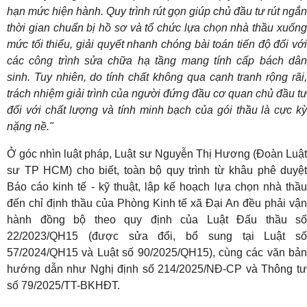
hạn mức hiện hành. Quy trình rút gọn giúp chủ đầu tư rút ngắn
thời gian chuẩn bị hồ sơ và tổ chức lựa chọn nhà thầu xuống
mức tối thiểu, giải quyết nhanh chóng bài toán tiến độ đối với
các công trình sửa chữa hạ tầng mang tính cấp bách dân
sinh. Tuy nhiên, do tính chất không qua cạnh tranh rộng rãi,
trách nhiệm giải trình của người đứng đầu cơ quan chủ đầu tư
đối với chất lượng và tính minh bạch của gói thầu là cực kỳ
nặng nề."
Ở góc nhìn luật pháp, Luật sư Nguyễn Thị Hương (Đoàn Luật
sư TP HCM) cho biết, toàn bộ quy trình từ khâu phê duyệt
Báo cáo kinh tế - kỹ thuật, lập kế hoạch lựa chọn nhà thầu
đến chỉ định thầu của Phòng Kinh tế xã Đại An đều phải vận
hành đồng bộ theo quy định của Luật Đấu thầu số
22/2023/QH15 (được sửa đổi, bổ sung tại Luật số
57/2024/QH15 và Luật số 90/2025/QH15), cùng các văn bản
hướng dẫn như Nghị định số 214/2025/NĐ-CP và Thông tư
số 79/2025/TT-BKHĐT.