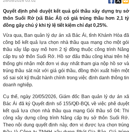
28/05/2026 03:02
Quyết định phê duyệt kết quả gói thầu xây dựng trụ sở
thôn Suối Rớ (xã Bác Ái) có giá trúng thầu hơn 2,1 tỷ
đồng gây chú ý khi tỷ lệ tiết kiệm chỉ đạt 0,25%.
Vừa qua, Ban quản lý dự án xã Bác Ái, tỉnh Khánh Hòa đã
công bố kết quả lựa chọn nhà thầu qua mạng cho một gói
thầu xây lắp quy mô hơn 2 tỷ đồng thuộc công trình Nâng
cấp trụ sở thôn Suối Rớ. Hồ sơ đấu thầu công khai trên hệ
thống ghi nhận một đơn vị duy nhất tham gia nộp hồ sơ và
trúng thầu sát nút với giá gói thầu, đồng thời xuất hiện một
số sai sót kỹ thuật hành chính trong việc định danh thông tin
doanh nghiệp.
Cụ thể, ngày 20/05/2026, Giám đốc Ban quản lý dự án xã
Bác Ái đã ký Quyết định số 155/QĐ-BQL về việc phê duyệt
kết quả lựa chọn nhà thầu qua mạng Gói thầu số 04: Thi
công xây dựng công trình Nâng cấp trụ sở thôn Suối Rớ.
Theo nội dung quyết định này, đơn vị được lựa chọn trúng
thầu là Công ty TNHH xây dựng Phát Gia Bảo. Giá trúng