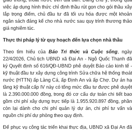
việc áp dụng hình thức chỉ định thầu rút gọn cho gói thầu xây
lắp trọng điểm, chủ đầu tư đã tối ưu hóa được một khoản
ngân sách đáng kể cho nhà nước sau quy trình thương thảo
giá nghiêm túc.
Thực thi pháp lý từ quy hoạch đến lựa chọn nhà thầu
Theo tìm hiểu của
Báo Tri thức và Cuộc sống
, ngày
22/4/2026, Chủ tịch UBND xã Đại An - Ngô Quốc Thạnh đã
ký Quyết định số 616/QĐ-UBND phê duyệt Báo cáo kinh tế -
kỹ thuật đầu tư xây dựng công trình Sửa chữa hệ thống thoát
nước (HTTN) ấp Làng Cá, ấp Định An và ấp Chợ. Dự án hạ
tầng kỹ thuật cấp IV này có tổng mức đầu tư được phê duyệt
là 2.390.000.000 đồng, trong đó cơ cấu dự toán chi tiết bao
gồm chi phí xây dựng trực tiếp là 1.955.920.897 đồng, phần
còn lại dành cho chi phí quản lý dự án, chi phí tư vấn và
nguồn chi phí dự phòng theo quy định.
Để phục vụ công tác triển khai thực địa, UBND xã Đại An đã