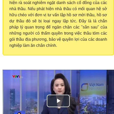
hiện rà soát nghiêm ngặt danh sách cổ đông của các
nhà thầu. Nếu phát hiện nhà thầu có mối quan hệ sở
hữu chéo với đơn vị tư vấn lập hồ sơ mời thầu, hồ sơ
dự thầu đó sẽ bị loại ngay lập tức. Đây là lá chắn
pháp lý quan trọng để ngăn chặn các "sân sau" của
những người có thẩm quyền trong việc thâu tóm các
gói thầu địa phương, bảo vệ quyền lợi của các doanh
nghiệp làm ăn chân chính.
Play