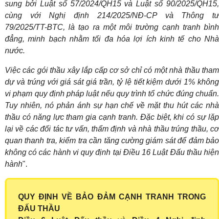
sung bởi Luật số 57/2024/QH15 và Luật số 90/2025/QH15,
cùng với Nghị định 214/2025/NĐ-CP và Thông tư
79/2025/TT-BTC, là tạo ra một môi trường cạnh tranh bình
đẳng, minh bạch nhằm tối đa hóa lợi ích kinh tế cho Nhà
nước.
Việc các gói thầu xây lắp cấp cơ sở chỉ có một nhà thầu tham
dự và trúng với giá sát giá trần, tỷ lệ tiết kiệm dưới 1% không
vi phạm quy định pháp luật nếu quy trình tổ chức đúng chuẩn.
Tuy nhiên, nó phản ánh sự hạn chế về mặt thu hút các nhà
thầu có năng lực tham gia cạnh tranh. Đặc biệt, khi có sự lặp
lại về các đối tác tư vấn, thẩm định và nhà thầu trúng thầu, cơ
quan thanh tra, kiểm tra cần tăng cường giám sát để đảm bảo
không có các hành vi quy định tại Điều 16 Luật Đấu thầu hiện
hành
".
QUY ĐỊNH VỀ BẢO ĐẢM CẠNH TRANH TRONG
ĐẤU THẦU