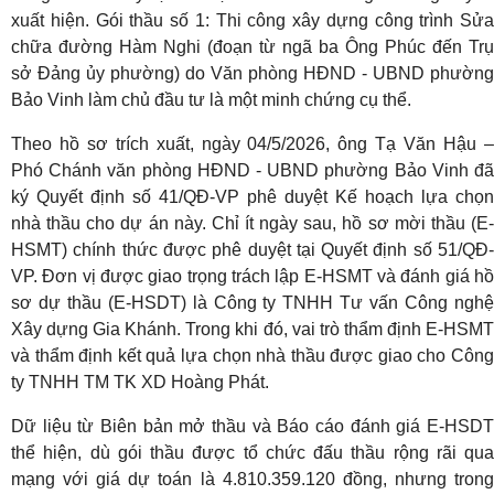
xuất hiện. Gói thầu số 1: Thi công xây dựng công trình Sửa
chữa đường Hàm Nghi (đoạn từ ngã ba Ông Phúc đến Trụ
sở Đảng ủy phường) do Văn phòng HĐND - UBND phường
Bảo Vinh làm chủ đầu tư là một minh chứng cụ thể.
Theo hồ sơ trích xuất, ngày 04/5/2026, ông Tạ Văn Hậu –
Phó Chánh văn phòng HĐND - UBND phường Bảo Vinh đã
ký Quyết định số 41/QĐ-VP phê duyệt Kế hoạch lựa chọn
nhà thầu cho dự án này. Chỉ ít ngày sau, hồ sơ mời thầu (E-
HSMT) chính thức được phê duyệt tại Quyết định số 51/QĐ-
VP. Đơn vị được giao trọng trách lập E-HSMT và đánh giá hồ
sơ dự thầu (E-HSDT) là Công ty TNHH Tư vấn Công nghệ
Xây dựng Gia Khánh. Trong khi đó, vai trò thẩm định E-HSMT
và thẩm định kết quả lựa chọn nhà thầu được giao cho Công
ty TNHH TM TK XD Hoàng Phát.
Dữ liệu từ Biên bản mở thầu và Báo cáo đánh giá E-HSDT
thể hiện, dù gói thầu được tổ chức đấu thầu rộng rãi qua
mạng với giá dự toán là 4.810.359.120 đồng, nhưng trong