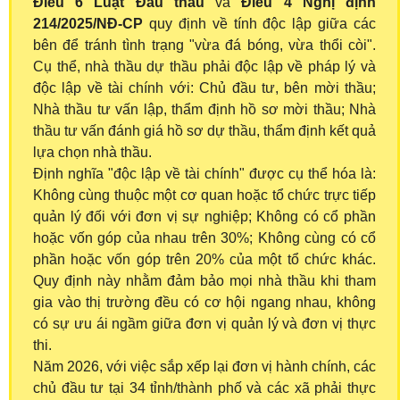
Điều 6 Luật Đấu thầu
và
Điều
4
Nghị định
214/2025/NĐ-CP
quy định về tính độc lập giữa các
bên để tránh tình trạng "vừa đá bóng, vừa thổi còi".
Cụ thể, nhà thầu dự thầu phải độc lập về pháp lý và
độc lập về tài chính với: Chủ đầu tư, bên mời thầu;
Nhà thầu tư vấn lập, thẩm định hồ sơ mời thầu; Nhà
thầu tư vấn đánh giá hồ sơ dự thầu, thẩm định kết quả
lựa chọn nhà thầu.
Định nghĩa "độc lập về tài chính" được cụ thể hóa là:
Không cùng thuộc một cơ quan hoặc tổ chức trực tiếp
quản lý đối với đơn vị sự nghiệp; Không có cổ phần
hoặc vốn góp của nhau trên 30%; Không cùng có cổ
phần hoặc vốn góp trên 20% của một tổ chức khác.
Quy định này nhằm đảm bảo mọi nhà thầu khi tham
gia vào thị trường đều có cơ hội ngang nhau, không
có sự ưu ái ngầm giữa đơn vị quản lý và đơn vị thực
thi.
Năm 2026, với việc sắp xếp lại đơn vị hành chính, các
chủ đầu tư tại 34 tỉnh/thành phố và các xã phải thực