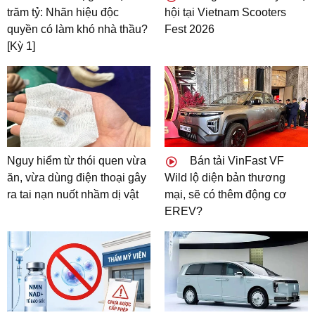
trăm tỷ: Nhãn hiệu độc
hội tại Vietnam Scooters
quyền có làm khó nhà thầu?
Fest 2026
[Kỳ 1]
Nguy hiểm từ thói quen vừa
Bán tải VinFast VF
ăn, vừa dùng điện thoại gây
Wild lộ diện bản thương
ra tai nạn nuốt nhầm dị vật
mại, sẽ có thêm động cơ
EREV?