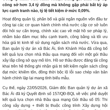
công sở hơn 3,4 tỷ đồng mà không gặp phải bất kỳ áp
lực cạnh tranh nào, tỷ lệ tiết kiệm ở mức 0,09%.
Hoạt động quản lý, phân bổ và giải ngân nguồn vốn đầu tư
công tại các cơ quan hành chính nhà nước cấp cơ sở luôn
đòi hỏi sự cẩn trọng, chính xác cao về mặt hồ sơ pháp lý,
nhằm bảo đảm mục tiêu cạnh tranh, công bằng và tối ưu
hóa giá trị kinh tế sử dụng ngân sách nhà nước. Vừa qua,
Ban quản lý dự án xã Bác Ái, tỉnh Khánh Hòa đã công bố
kết quả lựa chọn nhà thầu qua mạng đối với một gói thầu
xây lắp công sở quy mô lớn. Hồ sơ thầu được đăng tải công
khai trên hệ thống ghi nhận giá trị tiết kiệm ngân sách công
đạt mức khiêm tốn, đồng thời bộc lộ lỗi sao chép văn bản
hành chính lặp lại mang tính biểu mẫu.
Cụ thể, ngày 22/05/2026, Giám đốc Ban quản lý dự án xã
Bác Ái đã ký Quyết định số 157/QĐ-BQL về việc phê duyệt
kết quả lựa chọn nhà thầu qua mạng Gói thầu số 05: Thi
công xây dựng + thiết bị thuộc công trình Xây dựng hội