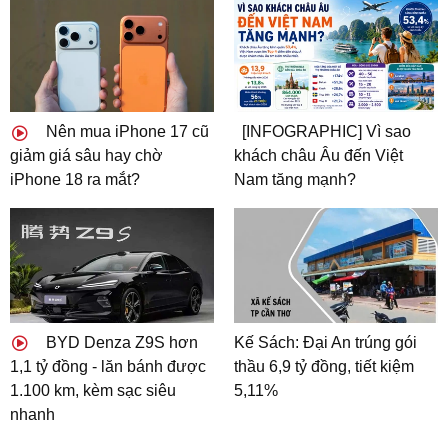
Nên mua iPhone 17 cũ
[INFOGRAPHIC] Vì sao
giảm giá sâu hay chờ
khách châu Âu đến Việt
iPhone 18 ra mắt?
Nam tăng mạnh?
BYD Denza Z9S hơn
Kế Sách: Đại An trúng gói
1,1 tỷ đồng - lăn bánh được
thầu 6,9 tỷ đồng, tiết kiệm
1.100 km, kèm sạc siêu
5,11%
nhanh