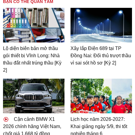
BẠN CÓ THỂ QUAN TÂM
Lộ diện biên bản mở thầu
Xây lắp Điện 689 tại TP
gói thiết bị Vĩnh Long: Nhà
Đồng Nai: Đối thủ trượt thầu
thầu đắt nhất trúng thầu [Kỳ
vì sai sót hồ sơ [Kỳ 2]
2]
Cận cảnh BMW X1
Lịch học năm 2026-2027:
2026 chính hãng Việt Nam,
Khai giảng ngày 5/9, thi tốt
chốt giá 1,668 tỷ đồng
nghiệp tháng 6