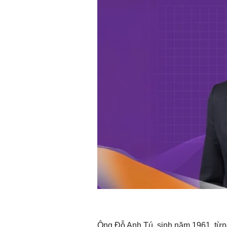
Ông Đỗ Anh Tú, sinh năm 1961, từn