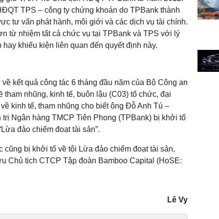
h HĐQT TPS – công ty chứng khoán do TPBank thành
vực tư vấn phát hành, môi giới và các dịch vụ tài chính.
n từ nhiệm tất cả chức vụ tại TPBank và TPS với lý
 hay khiếu kiện liên quan đến quyết định này.
/7 về kết quả công tác 6 tháng đầu năm của Bộ Công an
ề tham nhũng, kinh tế, buôn lậu (C03) tổ chức, đại
 về kinh tế, tham nhũng cho biết ông Đỗ Anh Tú –
 trị Ngân hàng TMCP Tiên Phong (TPBank) bị khởi tố
“Lừa đảo chiếm đoạt tài sản”.
cũng bị khởi tố về tội Lừa đảo chiếm đoạt tài sản,
ựu Chủ tịch CTCP Tập đoàn Bamboo Capital (HoSE:
Lê Vy