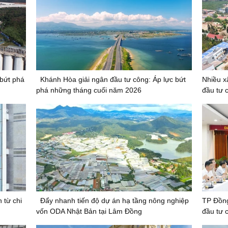
 bứt phá
Khánh Hòa giải ngân đầu tư công: Áp lực bứt
Nhiều x
phá những tháng cuối năm 2026
đầu tư 
 từ chi
Đẩy nhanh tiến độ dự án hạ tầng nông nghiệp
TP Đồng
vốn ODA Nhật Bản tại Lâm Đồng
đầu tư 