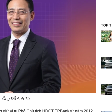
TOP T
Ông Đỗ Anh Tú
g giữ vị trí Phó Chủ tịch HĐQT TPBank từ năm 2012.