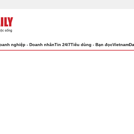
oanh nghiệp - Doanh nhân
Tin 24/7
Tiêu dùng - Bạn đọc
VietnamDa