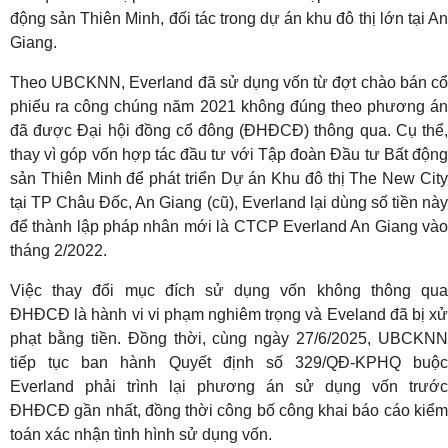
động sản Thiên Minh, đối tác trong dự án khu đô thị lớn tại An
Giang.
Theo UBCKNN, Everland đã sử dụng vốn từ đợt chào bán cổ
phiếu ra công chúng năm 2021 không đúng theo phương án
đã được Đại hội đồng cổ đông (ĐHĐCĐ) thông qua. Cụ thể,
thay vì góp vốn hợp tác đầu tư với Tập đoàn Đầu tư Bất động
sản Thiên Minh để phát triển Dự án Khu đô thị The New City
tại TP Châu Đốc, An Giang (cũ), Everland lại dùng số tiền này
để thành lập pháp nhân mới là CTCP Everland An Giang vào
tháng 2/2022.
Việc thay đổi mục đích sử dụng vốn không thông qua
ĐHĐCĐ là hành vi vi phạm nghiêm trọng và Eveland đã bị xử
phạt bằng tiền. Đồng thời, cùng ngày 27/6/2025, UBCKNN
tiếp tục ban hành Quyết định số 329/QĐ-KPHQ buộc
Everland phải trình lại phương án sử dụng vốn trước
ĐHĐCĐ gần nhất, đồng thời công bố công khai báo cáo kiểm
toán xác nhận tình hình sử dụng vốn.