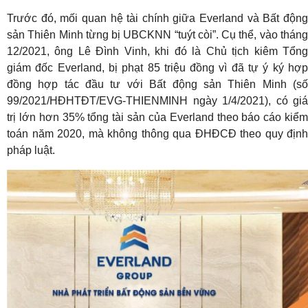
Trước đó, mối quan hệ tài chính giữa Everland và Bất động
sản Thiên Minh từng bị UBCKNN “tuýt còi”. Cụ thể, vào tháng
12/2021, ông Lê Đình Vinh, khi đó là Chủ tịch kiêm Tổng
giám đốc Everland, bị phạt 85 triệu đồng vì đã tự ý ký hợp
đồng hợp tác đầu tư với Bất động sản Thiên Minh (số
99/2021/HĐHTĐT/EVG-THIENMINH ngày 1/4/2021), có giá
trị lớn hơn 35% tổng tài sản của Everland theo báo cáo kiểm
toán năm 2020, mà không thông qua ĐHĐCĐ theo quy định
pháp luật.