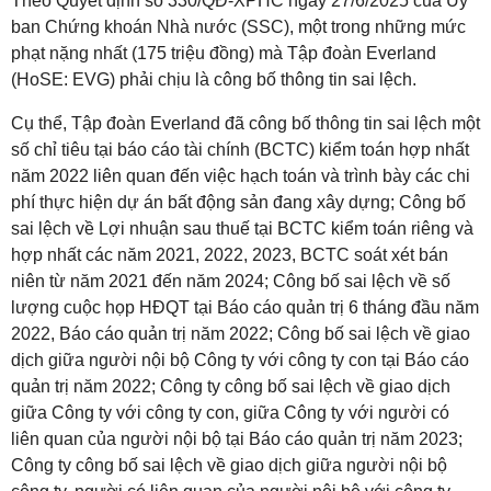
Theo Quyết định số 330/QĐ-XPHC ngày 27/6/2025 của Ủy
ban Chứng khoán Nhà nước (SSC), một trong những mức
phạt nặng nhất (175 triệu đồng) mà Tập đoàn Everland
(HoSE: EVG) phải chịu là công bố thông tin sai lệch.
Cụ thể, Tập đoàn Everland đã công bố thông tin sai lệch một
số chỉ tiêu tại báo cáo tài chính (BCTC) kiểm toán hợp nhất
năm 2022 liên quan đến việc hạch toán và trình bày các chi
phí thực hiện dự án bất động sản đang xây dựng; Công bố
sai lệch về Lợi nhuận sau thuế tại BCTC kiểm toán riêng và
hợp nhất các năm 2021, 2022, 2023, BCTC soát xét bán
niên từ năm 2021 đến năm 2024; Công bố sai lệch về số
lượng cuộc họp HĐQT tại Báo cáo quản trị 6 tháng đầu năm
2022, Báo cáo quản trị năm 2022; Công bố sai lệch về giao
dịch giữa người nội bộ Công ty với công ty con tại Báo cáo
quản trị năm 2022; Công ty công bố sai lệch về giao dịch
giữa Công ty với công ty con, giữa Công ty với người có
liên quan của người nội bộ tại Báo cáo quản trị năm 2023;
Công ty công bố sai lệch về giao dịch giữa người nội bộ