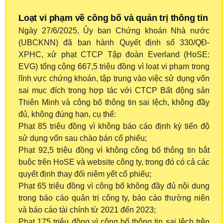
Loạt vi phạm về công bố và quản trị thông tin
Ngày 27/6/2025, Ủy ban Chứng khoán Nhà nước
(UBCKNN) đã ban hành Quyết định số 330/QĐ-
XPHC, xử phạt CTCP Tập đoàn Everland (HoSE:
EVG) tổng cộng 667,5 triệu đồng vì loạt vi phạm trong
lĩnh vực chứng khoán, tập trung vào việc sử dụng vốn
sai mục đích trong hợp tác với CTCP Bất động sản
Thiên Minh và công bố thông tin sai lệch, không đầy
đủ, không đúng hạn, cụ thể:
Phạt 85 triệu đồng vì không báo cáo định kỳ tiến độ
sử dụng vốn sau chào bán cổ phiếu;
Phạt 92,5 triệu đồng vì không công bố thông tin bắt
buộc trên HoSE và website công ty, trong đó có cả các
quyết định thay đổi niêm yết cổ phiếu;
Phạt 65 triệu đồng vì công bố không đầy đủ nội dung
trong báo cáo quản trị công ty, báo cáo thường niên
và báo cáo tài chính từ 2021 đến 2023;
Phạt 175 triệu đồng vì công bố thông tin sai lệch trên