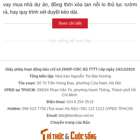
vay mua nhà dự án, đồng thời xóa tan nỗi lo thủ tục rườm
rà, hay quy trình xét duyệt kéo dài.
Xem chi tiết
Giấy phép hoạt động báo chí số 29/GP-CBC Bộ TTTT cấp ngày 24/12/2020
Tổng biên tập:
Nhà báo Nguyễn Thị Mai Hương
Tòa soạn:
Số 70 Trần Hưng Đạo, phường Cửa Nam, Hà Nội.
VPĐD tại TP.HCM:
590/24 Phan Văn Trị, phường Hạnh Thông, Thành phố Hồ
Chí Minh.
Điện thoại:
024 6 254 3519
Hotline:
096 523 7756 (Toà soạn Hà Nội) / 091 122 1222 (VPĐD TPHCM)
Email:
tkts@kienthuc.net.vn
Chuyên trang của Báo