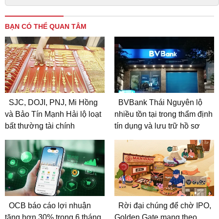
BẠN CÓ THỂ QUAN TÂM
SJC, DOJI, PNJ, Mi Hồng
BVBank Thái Nguyên lộ
và Bảo Tín Mạnh Hải lộ loạt
nhiều tồn tại trong thẩm định
bất thường tài chính
tín dụng và lưu trữ hồ sơ
OCB báo cáo lợi nhuận
Rời đại chúng để chờ IPO,
tăng hơn 30% trong 6 tháng
Golden Gate mang theo