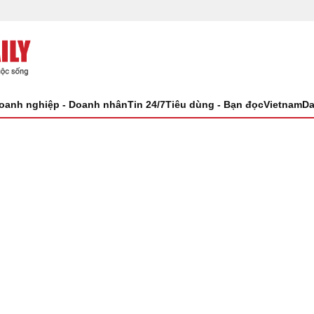
oanh nghiệp - Doanh nhân
Tin 24/7
Tiêu dùng - Bạn đọc
VietnamDa