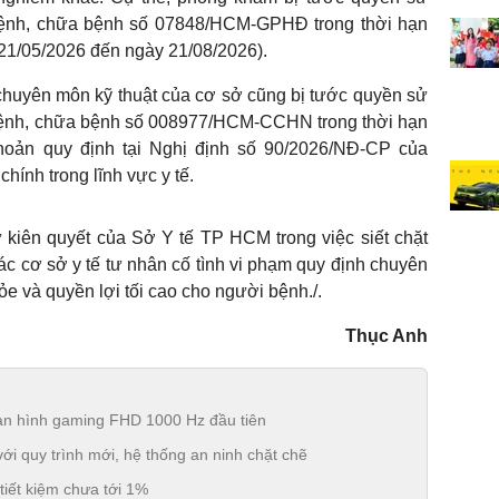
ệnh, chữa bệnh số 07848/HCM-GPHĐ trong thời hạn
 21/05/2026 đến ngày 21/08/2026).
chuyên môn kỹ thuật của cơ sở cũng bị tước quyền sử
ệnh, chữa bệnh số 008977/HCM-CCHN trong thời hạn
hoản quy định tại Nghị định số 90/2026/NĐ-CP của
hính trong lĩnh vực y tế.
 kiên quyết của Sở Y tế TP HCM trong việc siết chặt
các cơ sở y tế tư nhân cố tình vi phạm quy định chuyên
 và quyền lợi tối cao cho người bệnh./.
Thục Anh
àn hình gaming FHD 1000 Hz đầu tiên
i quy trình mới, hệ thống an ninh chặt chẽ
 tiết kiệm chưa tới 1%