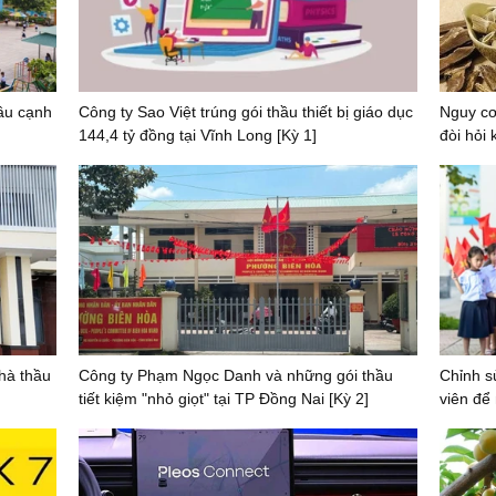
ầu cạnh
Công ty Sao Việt trúng gói thầu thiết bị giáo dục
Nguy cơ
144,4 tỷ đồng tại Vĩnh Long [Kỳ 1]
đòi hỏi
hà thầu
Công ty Phạm Ngọc Danh và những gói thầu
Chỉnh s
tiết kiệm "nhỏ giọt" tại TP Đồng Nai [Kỳ 2]
viên để