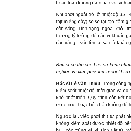
hoàn toàn không đảm bảo vệ sinh a
Khi phơi ngoài trời ở nhiệt độ 35 - 
thịt miếng dày) sẽ se lại tạo cảm g
còn sống. Tình trạng "ngoài khô - t
trường lý tưởng để các vi khuẩn gâ
cầu vàng – vốn tồn tại sẵn từ khâu 
Bác sĩ có thể cho biết sự khác nhau
nghiệp và việc phơi thịt tự phát hiệ
Bác sĩ Lê Văn Thiệu:
Trong công n
kiểm soát nhiệt độ, thời gian và 
khó phát triển. Quy trình còn kết h
ướp muối hoặc hút chân không để h
Ngược lại, việc phơi thịt tự phát h
không kiểm soát được nhiệt độ bên
bụi, côn trùng và vi sinh vật từ m