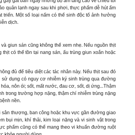
g gay gắt ban ngày nhưng độ ẩm tăng cao về chiều tối
ảo quản lạnh ngay sau khi phơi, thực phẩm dễ hút ẩm
át triển. Một số loại nấm có thể sinh độc tố ảnh hưởng
iễn dịch.
 và giun sán cũng không thể xem nhẹ. Nếu nguồn thịt
thịt có thể tồn tại nang sán, ấu trùng giun xoắn hoặc
ông đủ để tiêu diệt các tác nhân này. Nếu thịt sau đó
i sử dụng có nguy cơ nhiễm ký sinh trùng qua đường
u hóa, nôn ói; sốt, mất nước, đau cơ, sốt, dị ứng...Thậm
nh trong trường hợp nặng, thậm chí nhiễm trùng nặng
 bệnh nền.
 tại sân thượng, ban công hoặc khu vực gần đường giao
bụi mịn, khí thải, kim loại nặng và vi sinh vật trong
hực phẩm cũng có thể mang theo vi khuẩn đường ruột
ức khỏe người dùng.