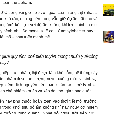
n toàn thực phẩm.
40°C trong vài giờ, lớp vỏ ngoài của miếng thịt (nhất là
iác khô ráo, nhưng bên trong vẫn giữ độ ẩm rất cao và
rong ẩm" kết hợp với độ ẩm không khí lớn chính là môi
y bệnh như Salmonella, E.coli, Campylobacter hay tụ
giết mổ – phát triển mạnh mẽ.
 giữa quy trình chế biến truyền thống chuẩn y tế/công
n nay?
ghiệp thực phẩm, thịt được làm khô bằng hệ thống sấy
độ ẩm nhằm đưa hàm lượng nước xuống mức vi sinh vật
ợp kiểm dịch nguyên liệu, bảo quản lạnh, xử lý nhiệt,
ạn chế nhiễm khuẩn và kéo dài thời gian bảo quản.
iện nay phụ thuộc hoàn toàn vào thời tiết môi trường,
 trong khối thịt, độ ẩm không khí hay nguy cơ nhiễm
ôi trường xung quanh. Nhiệt độ ngoài trời trên 40°C