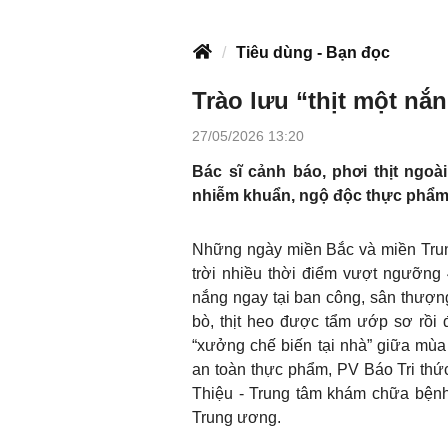
Tiêu dùng - Bạn đọc
Trào lưu “thịt một nắ
27/05/2026 13:20
Bác sĩ cảnh báo, phơi thịt ngo
nhiễm khuẩn, ngộ độc thực phẩm
Những ngày miền Bắc và miền Trung
trời nhiều thời điểm vượt ngưỡng 4
nắng ngay tại ban công, sân thượng
bò, thịt heo được tẩm ướp sơ rồi 
“xưởng chế biến tại nhà” giữa mùa 
an toàn thực phẩm, PV Báo Tri thức
Thiệu - Trung tâm khám chữa bệnh
Trung ương.