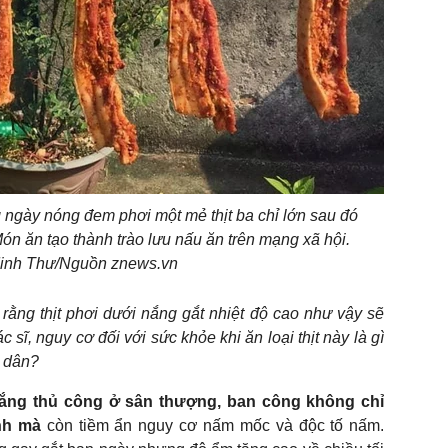
g ngày nóng đem phơi một mẻ thịt ba chỉ lớn sau đó
ón ăn tạo thành trào lưu nấu ăn trên mạng xã hội.
inh Thư/Nguồn znews.vn
ằng thịt phơi dưới nắng gắt nhiệt độ cao như vậy sẽ
sĩ, nguy cơ đối với sức khỏe khi ăn loại thịt này là gì
i dân?
 nắng thủ công ở sân thượng, ban công không chỉ
nh mà
còn tiềm ẩn nguy cơ nấm mốc và độc tố nấm.