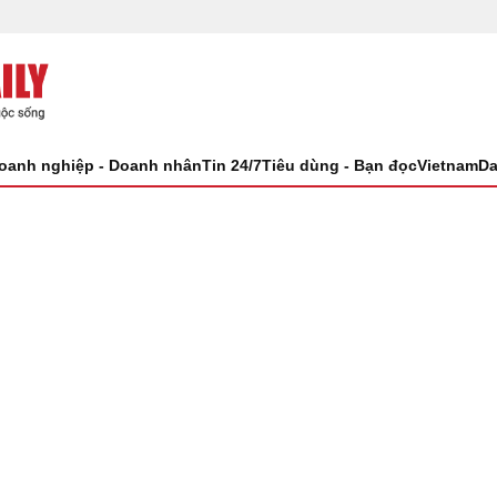
oanh nghiệp - Doanh nhân
Tin 24/7
Tiêu dùng - Bạn đọc
VietnamDa