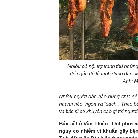
Nhiều bà nội trợ tranh thủ nhữn
để ngăn đá tủ lạnh dùng dần. M
Ảnh: M
Nhiều người dân hào hứng chia sẻ r
nhanh héo, ngon và "sạch". Theo bác 
và bác sĩ có khuyến cáo gì tới ngườ
Bác sĩ Lê Văn Thiệu: Thịt phơi
nguy cơ nhiễm vi khuẩn gây bệ