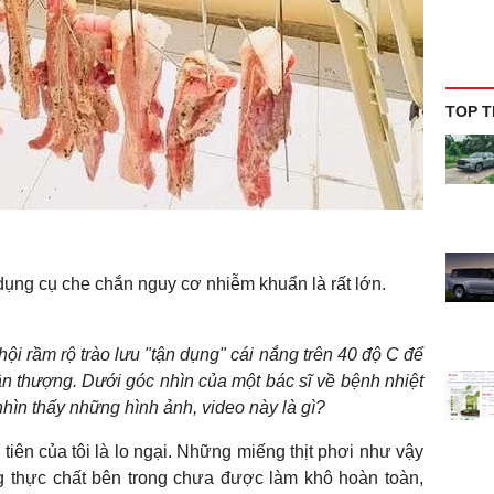
TOP T
dụng cụ che chắn nguy cơ nhiễm khuẩn là rất lớn.
ội rầm rộ trào lưu "tận dụng" cái nắng trên 40 độ C để
sân thượng. Dưới góc nhìn của một bác sĩ về bệnh nhiệt
nhìn thấy những hình ảnh, video này là gì?
iên của tôi là lo ngại. Những miếng thịt phơi như vậy
g thực chất bên trong chưa được làm khô hoàn toàn,