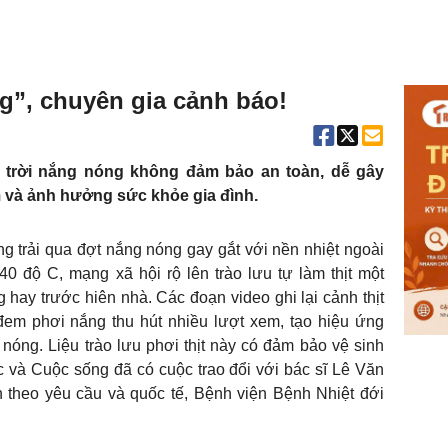
ng”, chuyên gia cảnh báo!
ài trời nắng nóng không đảm bảo an toàn, dễ gây
 và ảnh hưởng sức khỏe gia đình.
 trải qua đợt nắng nóng gay gắt với nền nhiệt ngoài
0 độ C, mạng xã hội rộ lên trào lưu tự làm thịt một
 hay trước hiên nhà. Các đoạn video ghi lại cảnh thịt
đem phơi nắng thu hút nhiều lượt xem, tạo hiệu ứng
nóng. Liệu trào lưu phơi thịt này có đảm bảo vệ sinh
 và Cuộc sống đã có cuộc trao đổi với bác sĩ Lê Văn
 theo yêu cầu và quốc tế, Bệnh viện Bệnh Nhiệt đới