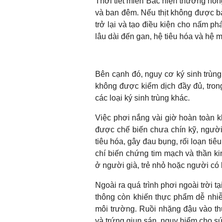
Thời tiết miền Bắc hiện thường nón
và ban đêm. Nếu thịt không được b
trở lại và tạo điều kiện cho nấm ph
lâu dài đến gan, hệ tiêu hóa và hệ m
Bên cạnh đó, nguy cơ ký sinh trùng
không được kiểm dịch đầy đủ, trong 
các loại ký sinh trùng khác.
Việc phơi nắng vài giờ hoàn toàn kh
được chế biến chưa chín kỹ, ngườ
tiêu hóa, gây đau bụng, rối loạn tiê
chí biến chứng tim mạch và thần ki
ở người già, trẻ nhỏ hoặc người có
Ngoài ra quá trình phơi ngoài trời
thông còn khiến thực phẩm dễ nhiễm 
môi trường. Ruồi nhặng đậu vào t
và trứng giun sán, nguy hiểm cho s