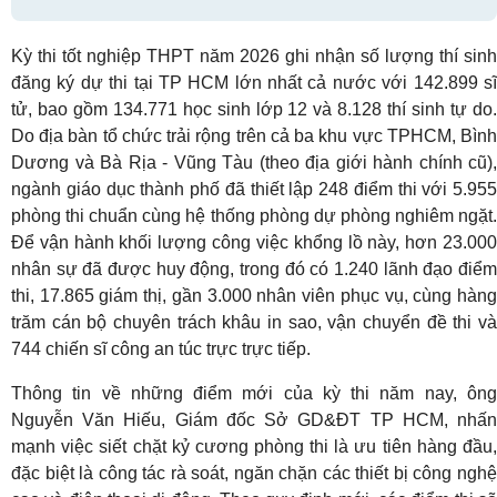
Kỳ thi tốt nghiệp THPT năm 2026 ghi nhận số lượng thí sinh
đăng ký dự thi tại TP HCM lớn nhất cả nước với 142.899 sĩ
tử, bao gồm 134.771 học sinh lớp 12 và 8.128 thí sinh tự do.
Do địa bàn tổ chức trải rộng trên cả ba khu vực TPHCM, Bình
Dương và Bà Rịa - Vũng Tàu (theo địa giới hành chính cũ),
ngành giáo dục thành phố đã thiết lập 248 điểm thi với 5.955
phòng thi chuẩn cùng hệ thống phòng dự phòng nghiêm ngặt.
Để vận hành khối lượng công việc khổng lồ này, hơn 23.000
nhân sự đã được huy động, trong đó có 1.240 lãnh đạo điểm
thi, 17.865 giám thị, gần 3.000 nhân viên phục vụ, cùng hàng
trăm cán bộ chuyên trách khâu in sao, vận chuyển đề thi và
744 chiến sĩ công an túc trực trực tiếp.
Thông tin về những điểm mới của kỳ thi năm nay, ông
Nguyễn Văn Hiếu, Giám đốc Sở GD&ĐT TP HCM, nhấn
mạnh việc siết chặt kỷ cương phòng thi là ưu tiên hàng đầu,
đặc biệt là công tác rà soát, ngăn chặn các thiết bị công nghệ