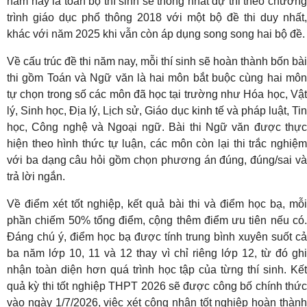
năm nay là toàn bộ thí sinh sẽ thống nhất dự thi theo chương
trình giáo dục phổ thông 2018 với một bộ đề thi duy nhất,
khác với năm 2025 khi vẫn còn áp dụng song song hai bộ đề.
Về cấu trúc đề thi năm nay, mỗi thí sinh sẽ hoàn thành bốn bài
thi gồm Toán và Ngữ văn là hai môn bắt buộc cùng hai môn
tự chọn trong số các môn đã học tại trường như Hóa học, Vật
lý, Sinh học, Địa lý, Lịch sử, Giáo dục kinh tế và pháp luật, Tin
học, Công nghệ và Ngoại ngữ. Bài thi Ngữ văn được thực
hiện theo hình thức tự luận, các môn còn lại thi trắc nghiệm
với ba dạng câu hỏi gồm chọn phương án đúng, đúng/sai và
trả lời ngắn.
Về điểm xét tốt nghiệp, kết quả bài thi và điểm học bạ, mỗi
phần chiếm 50% tổng điểm, cộng thêm điểm ưu tiên nếu có.
Đáng chú ý, điểm học bạ được tính trung bình xuyên suốt cả
ba năm lớp 10, 11 và 12 thay vì chỉ riêng lớp 12, từ đó ghi
nhận toàn diện hơn quá trình học tập của từng thí sinh. Kết
quả kỳ thi tốt nghiệp THPT 2026 sẽ được công bố chính thức
vào ngày 1/7/2026, việc xét công nhận tốt nghiệp hoàn thành