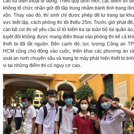
cao và điện thoại di động. Theo quy định mới, các điểm thi sẽ
không tổ chức nhận giữ đồ tập trung nhằm tránh tình trạng lộn
xộn. Thay vào đó, thí sinh chỉ được phép để tư trang tại khu
vực biệt lập, cách phòng thi tối thiểu 25m. Trước giờ phát đề,
cán bộ coi thi sẽ yêu cầu sĩ tử kiểm tra lại toàn bộ túi quần áo,
tuyệt đối không được mang điện thoại vào phòng thi kể cả khi
thiết bị đã tắt nguồn. Bên cạnh đó, lực lượng Công an TP
HCM cũng chủ động vào cuộc, triển khai các phương án rà
soát an ninh chuyên sâu và trang bị máy phát hiện thiết bị tinh
vi tại những điểm thi có nguy cơ cao.