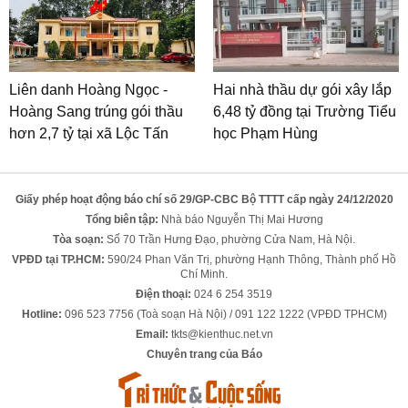
Liên danh Hoàng Ngọc -
Hai nhà thầu dự gói xây lắp
Hoàng Sang trúng gói thầu
6,48 tỷ đồng tại Trường Tiểu
hơn 2,7 tỷ tại xã Lộc Tấn
học Phạm Hùng
Giấy phép hoạt động báo chí số 29/GP-CBC Bộ TTTT cấp ngày 24/12/2020
Tổng biên tập:
Nhà báo Nguyễn Thị Mai Hương
Tòa soạn:
Số 70 Trần Hưng Đạo, phường Cửa Nam, Hà Nội.
VPĐD tại TP.HCM:
590/24 Phan Văn Trị, phường Hạnh Thông, Thành phố Hồ
Chí Minh.
Điện thoại:
024 6 254 3519
Hotline:
096 523 7756 (Toà soạn Hà Nội) / 091 122 1222 (VPĐD TPHCM)
Email:
tkts@kienthuc.net.vn
Chuyên trang của Báo