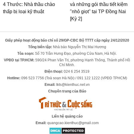
4 Thước: Nhà thầu chào
và những gói thầu tiết kiệm
thấp bị loại kỹ thuật
"nhỏ giọt" tại TP Đồng Nai
[Kỳ 2]
Giấy phép hoạt động báo chí số 29/GP-CBC Bộ TTTT cấp ngày 24/12/2020
Tổng biên tập:
Nhà báo Nguyễn Thị Mai Hương
Tòa soạn:
Số 70 Trần Hưng Đạo, phường Cửa Nam, Hà Nội.
VPĐD tại TP.HCM:
590/24 Phan Văn Trị, phường Hạnh Thông, Thành phố Hồ
Chí Minh.
Điện thoại:
024 6 254 3519
Hotline:
096 523 7756 (Toà soạn Hà Nội) / 091 122 1222 (VPĐD TPHCM)
Email:
tkts@kienthuc.net.vn
Chuyên trang của Báo
Liên hệ quảng cáo
Email:
quangcao.kienthuc@gmail.com