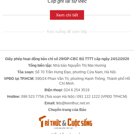
Clip ghi lại sự việc
Xem chi tiết
Giấy phép hoạt động báo chí số 29/GP-CBC Bộ TTTT cấp ngày 24/12/2020
Tổng biên tập:
Nhà báo Nguyễn Thị Mai Hương
Tòa soạn:
Số 70 Trần Hưng Đạo, phường Cửa Nam, Hà Nội.
VPĐD tại TP.HCM:
590/24 Phan Văn Trị, phường Hạnh Thông, Thành phố Hồ
Chí Minh.
Điện thoại:
024 6 254 3519
Hotline:
096 523 7756 (Toà soạn Hà Nội) / 091 122 1222 (VPĐD TPHCM)
Email:
tkts@kienthuc.net.vn
Chuyên trang của Báo