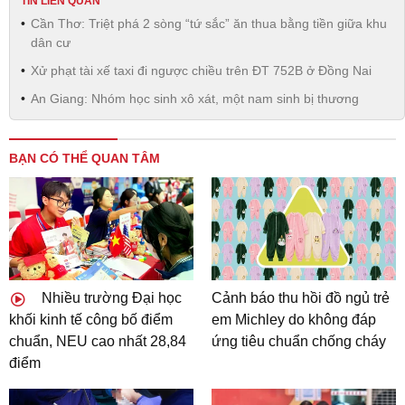
TIN LIÊN QUAN
Cần Thơ: Triệt phá 2 sòng “tứ sắc” ăn thua bằng tiền giữa khu
dân cư
Xử phạt tài xế taxi đi ngược chiều trên ĐT 752B ở Đồng Nai
An Giang: Nhóm học sinh xô xát, một nam sinh bị thương
BẠN CÓ THỂ QUAN TÂM
Nhiều trường Đại học
Cảnh báo thu hồi đồ ngủ trẻ
khối kinh tế công bố điểm
em Michley do không đáp
chuẩn, NEU cao nhất 28,84
ứng tiêu chuẩn chống cháy
điểm