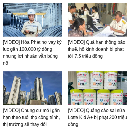
[VIDEO] Hòa Phát nợ vay kỷ
[VIDEO] Quá hạn thông báo
lục gần 100.000 tỷ đồng
thuế, hộ kinh doanh bị phạt
nhưng lợi nhuận vẫn bùng
tới 7,5 triệu đồng
nổ
[VIDEO] Chung cư mới gắn
[VIDEO] Quảng cáo sai sữa
hạn theo tuổi thọ công trình,
Lotte Kid A+ bị phạt 200 triệu
thị trường sẽ thay đổi
đồng