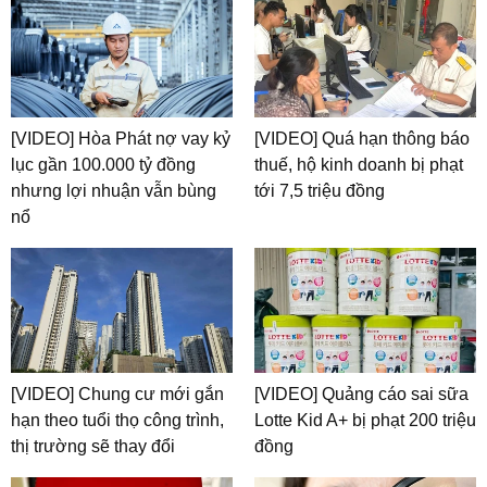
[VIDEO] Hòa Phát nợ vay kỷ
[VIDEO] Quá hạn thông báo
lục gần 100.000 tỷ đồng
thuế, hộ kinh doanh bị phạt
nhưng lợi nhuận vẫn bùng
tới 7,5 triệu đồng
nổ
[VIDEO] Chung cư mới gắn
[VIDEO] Quảng cáo sai sữa
hạn theo tuổi thọ công trình,
Lotte Kid A+ bị phạt 200 triệu
thị trường sẽ thay đổi
đồng