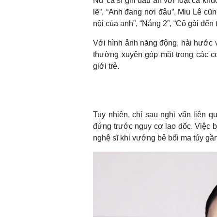
Nữ ca sĩ ghi dấu ấn với loạt ca kh
lẽ”, “Anh đang nơi đâu”. Miu Lê cũ
nội của anh”, “Nắng 2”, “Cô gái đến
Với hình ảnh năng động, hài hước 
thường xuyên góp mặt trong các c
giới trẻ.
Tuy nhiên, chỉ sau nghi vấn liên 
đứng trước nguy cơ lao dốc. Việc b
nghệ sĩ khi vướng bê bối ma túy gần n