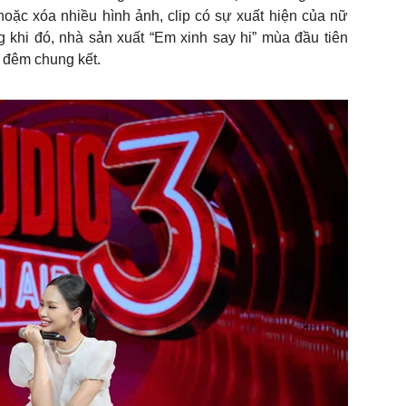
ặc xóa nhiều hình ảnh, clip có sự xuất hiện của nữ
g khi đó, nhà sản xuất “Em xinh say hi” mùa đầu tiên
i đêm chung kết.