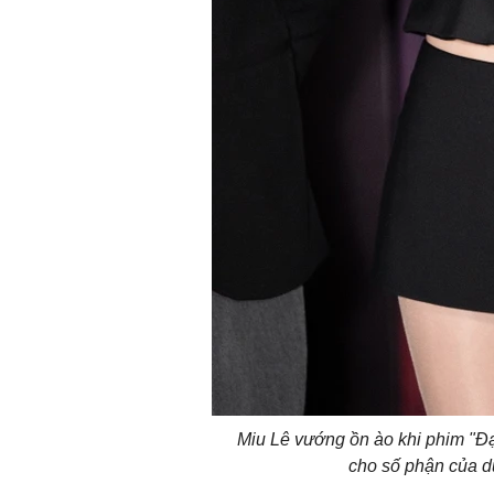
Miu Lê vướng ồn ào khi phim "Đại
cho số phận của d