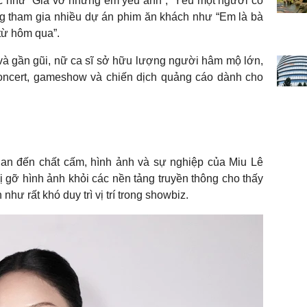
úc như “Giả vờ nhưng em yêu anh”, “Yêu một người có
ng tham gia nhiều dự án phim ăn khách như “Em là bà
 từ hôm qua”.
và gần gũi, nữ ca sĩ sở hữu lượng người hâm mộ lớn,
oncert, gameshow và chiến dịch quảng cáo dành cho
quan đến chất cấm, hình ảnh và sự nghiệp của Miu Lê
ị gỡ hình ảnh khỏi các nền tảng truyền thông cho thấy
hư rất khó duy trì vị trí trong showbiz.