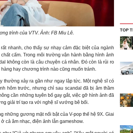
TOP T
ơng trình của VTV. Ảnh: FB Miu Lê.
 rất nhanh, cho thấy sự nhạy cảm đặc biệt của ngành
đến chất cấm. Trong môi trường vận hành bằng hình ảnh
al không còn là câu chuyện cá nhân. Đó còn là rủi ro
n hàng hay chương trình nào cũng muốn tránh.
ày thường xảy ra gần như ngay lập tức. Một nghệ sĩ có
hình hôm trước, nhưng chỉ sau scandal đã bị âm thầm
 Không cần những tuyên bố gay gắt, việc gỡ hình ảnh đã
g giải trí tạo ra với nghệ sĩ vướng bê bối.
ong những gương mặt nổi bật của V-pop thế hệ 9X. Giai
 ở cả âm nhạc, điện ảnh lẫn gameshow.