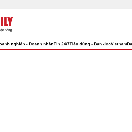
oanh nghiệp - Doanh nhân
Tin 24/7
Tiêu dùng - Bạn đọc
VietnamDa