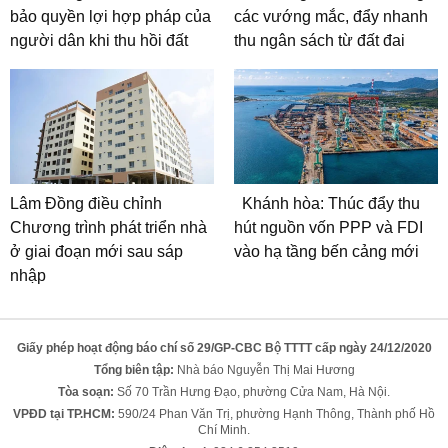
bảo quyền lợi hợp pháp của
các vướng mắc, đẩy nhanh
người dân khi thu hồi đất
thu ngân sách từ đất đai
Lâm Đồng điều chỉnh
Khánh hòa: Thúc đẩy thu
Chương trình phát triển nhà
hút nguồn vốn PPP và FDI
ở giai đoạn mới sau sáp
vào hạ tầng bến cảng mới
nhập
Giấy phép hoạt động báo chí số 29/GP-CBC Bộ TTTT cấp ngày 24/12/2020
Tổng biên tập:
Nhà báo Nguyễn Thị Mai Hương
Tòa soạn:
Số 70 Trần Hưng Đạo, phường Cửa Nam, Hà Nội.
VPĐD tại TP.HCM:
590/24 Phan Văn Trị, phường Hạnh Thông, Thành phố Hồ
Chí Minh.