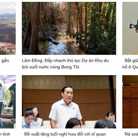
, gắn
Lâm Đồng: Đẩy nhanh thủ tục Dự án Khu du
Bắt gi
lịch suối nước nóng Bưng Thị
nổ ở Qu
 tính
Đề xuất tăng tuổi nghỉ hưu đối với sĩ quan
Rà soá