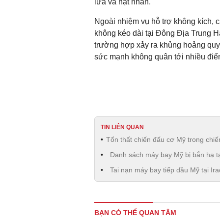
lửa và hạt nhân.
Ngoài nhiệm vụ hỗ trợ không kích, cá
không kéo dài tại Đông Địa Trung Hả
trường hợp xảy ra khủng hoảng quy 
sức mạnh không quân tới nhiều điể
TIN LIÊN QUAN
Tổn thất chiến đấu cơ Mỹ trong chiến
Danh sách máy bay Mỹ bị bắn hạ tạ
Tai nạn máy bay tiếp dầu Mỹ tại I
BẠN CÓ THỂ QUAN TÂM