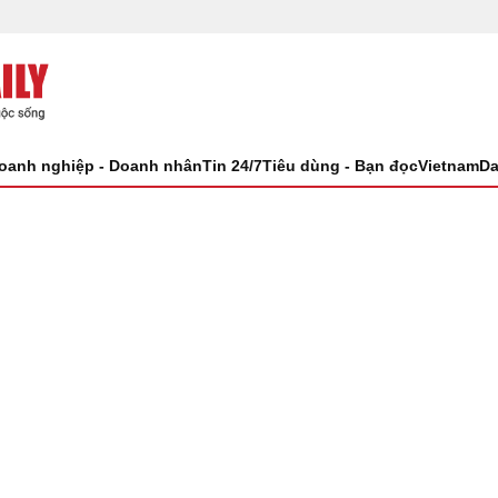
oanh nghiệp - Doanh nhân
Tin 24/7
Tiêu dùng - Bạn đọc
VietnamDa