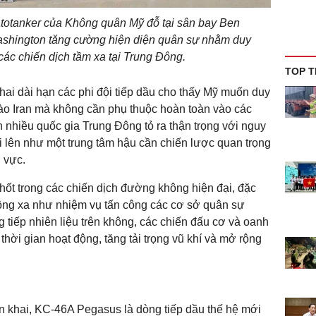
totanker của Không quân Mỹ đỗ tại sân bay Ben
 Washington tăng cường hiện diện quân sự nhằm duy
 các chiến dịch tầm xa tại Trung Đông.
TOP T
khai dài hạn các phi đội tiếp dầu cho thấy Mỹ muốn duy
vào Iran mà không cần phụ thuộc hoàn toàn vào các
h nhiều quốc gia Trung Đông tỏ ra thận trọng với nguy
ổi lên như một trung tâm hậu cần chiến lược quan trọng
 vực.
chốt trong các chiến dịch đường không hiện đại, đặc
động xa như nhiệm vụ tấn công các cơ sở quân sự
g tiếp nhiên liệu trên không, các chiến đấu cơ và oanh
 thời gian hoạt động, tăng tải trọng vũ khí và mở rộng
ển khai, KC-46A Pegasus là dòng tiếp dầu thế hệ mới