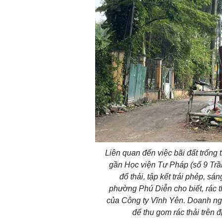
Liên quan đến việc bãi đất trống
gần Học viện Tư Pháp (số 9 Trầ
đổ thải, tập kết trái phép, sá
phường Phú Diễn cho biết, rác th
của Công ty Vĩnh Yên. Doanh n
để thu gom rác thải trên đị