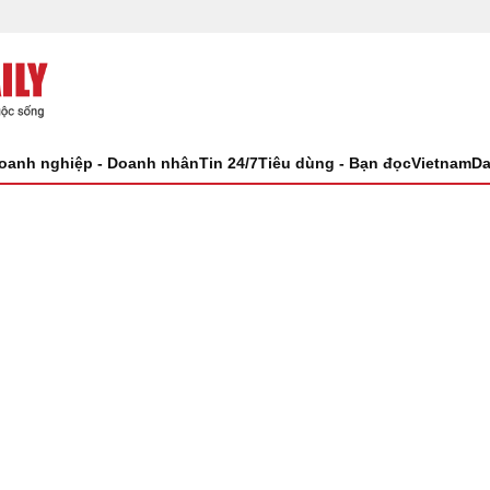
oanh nghiệp - Doanh nhân
Tin 24/7
Tiêu dùng - Bạn đọc
VietnamDa