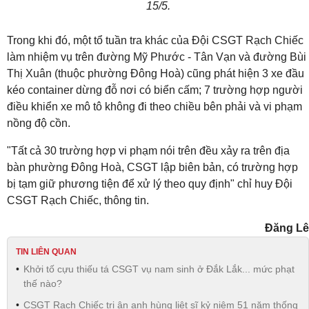
15/5.
Trong khi đó, một tổ tuần tra khác của Đội CSGT Rạch Chiếc
làm nhiệm vụ trên đường Mỹ Phước - Tân Vạn và đường Bùi
Thị Xuân (thuộc phường Đông Hoà) cũng phát hiện 3 xe đầu
kéo container dừng đỗ nơi có biển cấm; 7 trường hợp người
điều khiển xe mô tô không đi theo chiều bên phải và vi phạm
nồng độ cồn.
"Tất cả 30 trường hợp vi phạm nói trên đều xảy ra trên địa
bàn phường Đông Hoà, CSGT lập biên bản, có trường hợp
bị tạm giữ phương tiện để xử lý theo quy định" chỉ huy Đội
CSGT Rạch Chiếc, thông tin.
Đăng Lê
TIN LIÊN QUAN
Khởi tố cựu thiếu tá CSGT vụ nam sinh ở Đắk Lắk... mức phạt
thế nào?
CSGT Rạch Chiếc tri ân anh hùng liệt sĩ kỷ niệm 51 năm thống