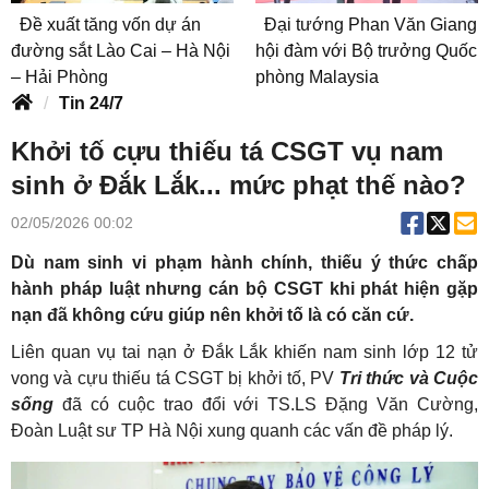
Đề xuất tăng vốn dự án
Đại tướng Phan Văn Giang
đường sắt Lào Cai – Hà Nội
hội đàm với Bộ trưởng Quốc
– Hải Phòng
phòng Malaysia
Tin 24/7
Khởi tố cựu thiếu tá CSGT vụ nam
sinh ở Đắk Lắk... mức phạt thế nào?
02/05/2026 00:02
Dù nam sinh vi phạm hành chính, thiếu ý thức chấp
hành pháp luật nhưng cán bộ CSGT khi phát hiện gặp
nạn đã không cứu giúp nên khởi tố là có căn cứ.
Liên quan vụ tai nạn ở Đắk Lắk khiến nam sinh lớp 12 tử
vong và cựu thiếu tá CSGT bị khởi tố, PV
Tri thức và Cuộc
sống
đã có cuộc trao đổi với TS.LS Đặng Văn Cường,
Đoàn Luật sư TP Hà Nội xung quanh các vấn đề pháp lý.