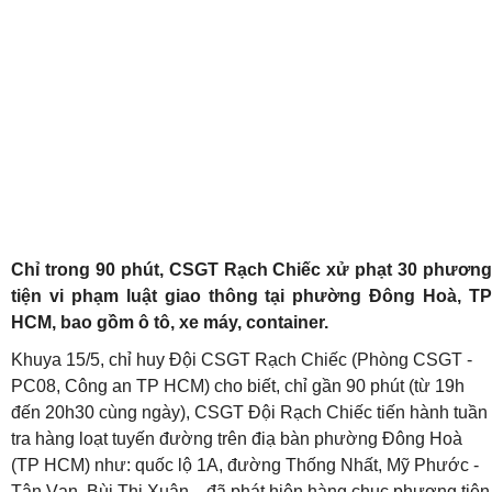
Chỉ trong 90 phút, CSGT Rạch Chiếc xử phạt 30 phương
tiện vi phạm luật giao thông tại phường Đông Hoà, TP
HCM, bao gồm ô tô, xe máy, container.
Khuya 15/5, chỉ huy Đội CSGT Rạch Chiếc (Phòng CSGT -
PC08, Công an TP HCM) cho biết, chỉ gần 90 phút (từ 19h
đến 20h30 cùng ngày), CSGT Đội Rạch Chiếc tiến hành tuần
tra hàng loạt tuyến đường trên điạ bàn phường Đông Hoà
(TP HCM) như: quốc lộ 1A, đường Thống Nhất, Mỹ Phước -
Tân Vạn, Bùi Thị Xuân... đã phát hiện hàng chục phương tiện