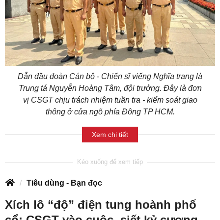
Dẫn đầu đoàn Cán bộ - Chiến sĩ viếng Nghĩa trang là
Trung tá Nguyễn Hoàng Tâm, đội trưởng. Đây là đơn
vị CSGT chịu trách nhiệm tuần tra - kiểm soát giao
thông ở cửa ngõ phía Đông TP HCM.
Xem chi tiết
Tiêu dùng - Bạn đọc
Xích lô “độ” điện tung hoành phố
cổ: CSGT vào cuộc, siết kỷ cương