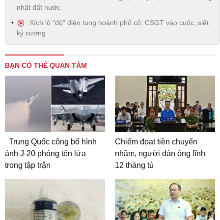
nhất đất nước
Xích lô “độ” điện tung hoành phố cổ: CSGT vào cuộc, siết
kỷ cương
BẠN CÓ THỂ QUAN TÂM
Trung Quốc công bố hình
Chiếm đoạt tiền chuyển
ảnh J-20 phóng tên lửa
nhầm, người đàn ông lĩnh
trong tập trận
12 tháng tù