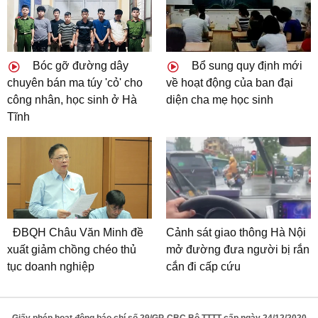
Bóc gỡ đường dây
Bổ sung quy định mới
chuyên bán ma túy 'cỏ' cho
về hoạt động của ban đại
công nhân, học sinh ở Hà
diện cha mẹ học sinh
Tĩnh
ĐBQH Châu Văn Minh đề
Cảnh sát giao thông Hà Nội
xuất giảm chồng chéo thủ
mở đường đưa người bị rắn
tục doanh nghiệp
cắn đi cấp cứu
Giấy phép hoạt động báo chí số 29/GP-CBC Bộ TTTT cấp ngày 24/12/2020