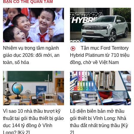
BẠN CÓ THỂ QUAN TÂM
Nhiệm vụ trọng tâm ngành
Tận mục Ford Territory
giáo dục 2026: đổi mới, an
Hybrid Platinum từ 710 triệu
toàn, số hóa
đồng, chờ về Việt Nam
Vì sao 10 nhà thầu trượt kỹ
Lộ diện biên bản mở thầu
thuật tại gói thầu thiết bị giáo
gói thiết bị Vĩnh Long: Nhà
dục 144 tỷ đồng ở Vĩnh
thầu đắt nhất trúng thầu [Kỳ
Long? [Kỳ 2]
2]