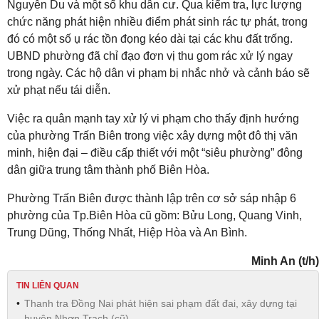
Nguyễn Du và một số khu dân cư. Qua kiểm tra, lực lượng
chức năng phát hiện nhiều điểm phát sinh rác tự phát, trong
đó có một số ụ rác tồn đọng kéo dài tại các khu đất trống.
UBND phường đã chỉ đạo đơn vị thu gom rác xử lý ngay
trong ngày. Các hộ dân vi phạm bị nhắc nhở và cảnh báo sẽ
xử phạt nếu tái diễn.
Việc ra quân mạnh tay xử lý vi phạm cho thấy định hướng
của phường Trấn Biên trong việc xây dựng một đô thị văn
minh, hiện đại – điều cấp thiết với một “siêu phường” đông
dân giữa trung tâm thành phố Biên Hòa.
Phường Trấn Biên được thành lập trên cơ sở sáp nhập 6
phường của Tp.Biên Hòa cũ gồm: Bửu Long, Quang Vinh,
Trung Dũng, Thống Nhất, Hiệp Hòa và An Bình.
Minh An (t/h)
TIN LIÊN QUAN
Thanh tra Đồng Nai phát hiện sai phạm đất đai, xây dựng tại
huyện Nhơn Trạch (cũ)