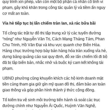
quy trình xin phép, vẫn còn một bộ phận cá nhân cố tình vi
phạm, gây khó khăn trong công tác quản lý và tiềm ẩn nguy
cơ mất an toàn.
Vỉa hè tiếp tục bị lấn chiếm tràn lan, xả rác bữa bãi
Tổ công tác trật tự đô thị tập trung xử lý các tuyến đường
“nóng” như Nguyễn Văn Trị, Cách Mạng Tháng Tám, Phan
Chu Trinh, Hồ Văn Đại và khu vực quanh chợ Biên Hòa.
Hàng chục trường hợp bày bán hàng hóa tràn xuống vỉa hè,
dựng bảng quảng cáo sai quy định, đỗ xe lấn chiếm lối đi bộ
đã bị lập biên bản, nhắc nhở và buộc ký cam kết không tái
phạm.
UBND phường cũng khuyến khích các hộ kinh doanh mặt
tiền cùng tham gia giữ gìn mỹ quan đô thị, đảm bảo an toàn
giao thông và góp phần hình thành ý thức cộng đồng.
Tổ kiểm tra vệ sinh môi trường tiến hành rà soát các trục
đường chính như Nguyễn Ái Quốc, Huỳnh Văn Nghệ,